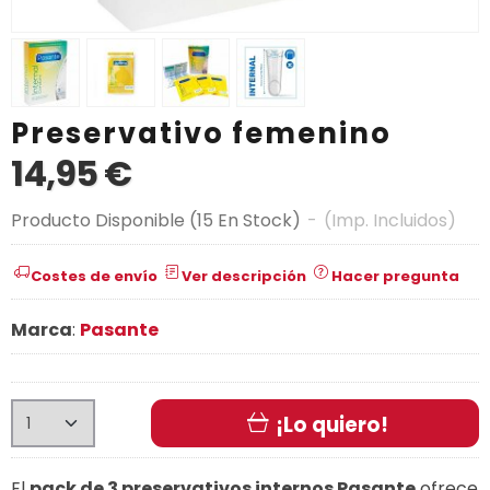
Preservativo femenino
14,95 €
Producto Disponible
(15 En Stock)
-
(Imp. Incluidos)
Costes de envío
Ver descripción
Hacer pregunta
Marca
:
Pasante
¡Lo quiero!
El
pack de 3 preservativos internos Pasante
ofrece