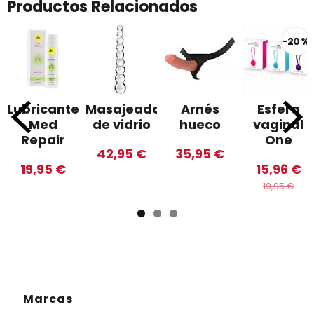
Productos Relacionados
-20 %
Lubricante
Masajeador
Arnés
Esfera
Med
de vidrio
hueco
vaginal
Repair
One
42,95 €
35,95 €
19,95 €
15,96 €
19,95 €
Marcas