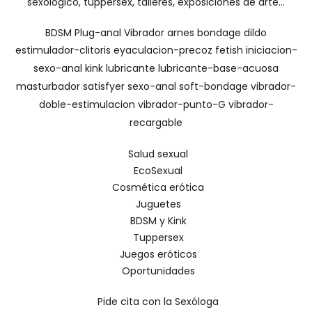
sexológico, tuppersex, talleres, exposiciones de arte...
BDSM
Plug-anal
Vibrador
arnes
bondage
dildo
estimulador-clitoris
eyaculacion-precoz
fetish
iniciacion-
sexo-anal
kink
lubricante
lubricante-base-acuosa
masturbador
satisfyer
sexo-anal
soft-bondage
vibrador-
doble-estimulacion
vibrador-punto-G
vibrador-
recargable
Salud sexual
EcoSexual
Cosmética erótica
Juguetes
BDSM y Kink
Tuppersex
Juegos eróticos
Oportunidades
Pide cita con la Sexóloga