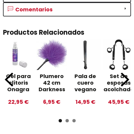
Comentarios
Productos Relacionados
Gel para
Plumero
Pala de
Set de
clítoris
42 cm
cuero
esposas
Onagra
Darkness
vegano
acolchada
22,95 €
6,95 €
14,95 €
45,95 €