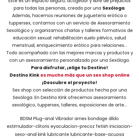
Este es un espacio seguro, acogedor y libre de prejuicios
para todas las personas, creado por una
Sexóloga
.
Además, hacemos
reuniones de juguetería erótica o
tuppersex
, contamos con un servicio de
Asesoramiento
Sexológico
y organizamos charlas y
talleres formativos
de
educación sexual: rehabilitación suelo pélvico, salud
menstrual, enriquecimiento erótico para relaciones...
Todo acompañado con las mejores marcas y productos y
con un asesoramiento personalizado por una
Sexóloga
.
Para disfrutar, ¡elige tu Destino!
Destino Kink
es mucho más que un sex shop online
¡Descubre el proyecto!
Sex shop con selección de productos hecha por una
Sexóloga. En Destino Kink ofrecemos asesoramiento
sexológico, tuppersex, talleres, exposiciones de arte...
BDSM
Plug-anal
Vibrador
arnes
bondage
dildo
estimulador-clitoris
eyaculacion-precoz
fetish
iniciacion-
sexo-anal
kink
lubricante
lubricante-base-acuosa