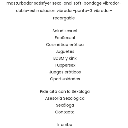
masturbador
satisfyer
sexo-anal
soft-bondage
vibrador-
doble-estimulacion
vibrador-punto-G
vibrador-
recargable
Salud sexual
EcoSexual
Cosmética erótica
Juguetes
BDSM y Kink
Tuppersex
Juegos eróticos
Oportunidades
Pide cita con la Sexóloga
Asesoría Sexológica
Sexóloga
Contacto
Ir arriba