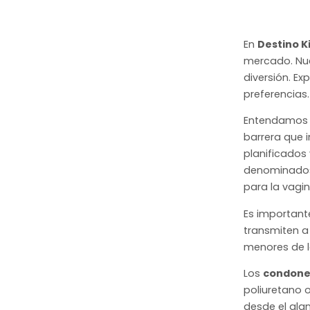
En
Destino K
mercado. Nue
diversión. E
preferencias.
Entendamos
barrera que i
planificados 
denominados 
para la vagin
Es important
transmiten a 
menores de l
Los
condones
poliuretano o
desde el gla