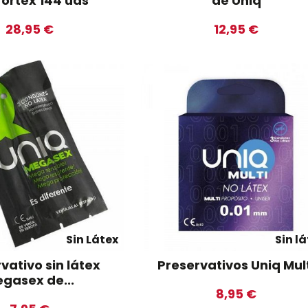
ortex 144 uds
de Uniq
28,95 €
12,95 €
Sin Látex
Sin l
vativo sin látex
Preservativos Uniq Mul
gasex de...
8,95 €