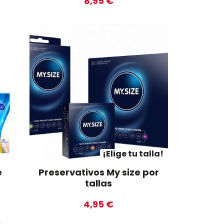
8,95 €
¡Elige tu talla!
e
Preservativos My size por
tallas
4,95 €