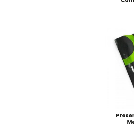
Conf
Preser
Me