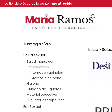
La tienda erótica de la gente
más atrevida
Categorías
Inicio
»
Salud
Salud sexual
Salud menstrual
Preservativos
Internos o vaginales
Externos o de pene
Higiene
Cuidado de juguetes
Material educativo
Juguetería terapéutica
EcoSexual