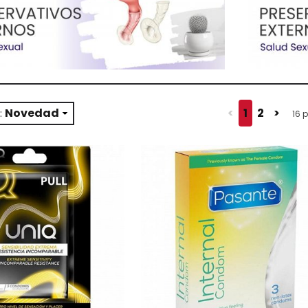
Novedad
<
1
2
>
:
16 