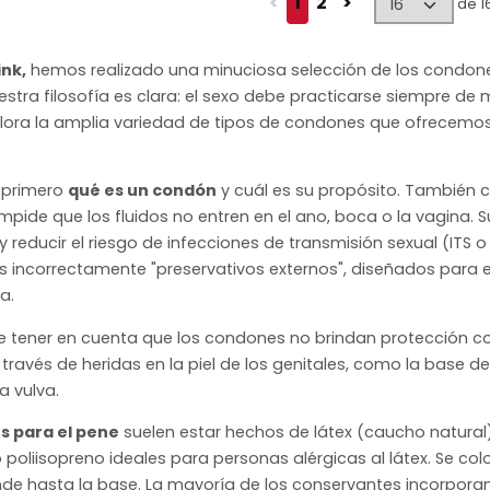
<
1
2
>
de 1
ink,
hemos realizado una minuciosa selección de los condon
stra filosofía es clara: el sexo debe practicarse siempre de
xplora la amplia variedad de tipos de condones que ofrecemos
 primero
qué es un condón
y cuál es su propósito. También 
mpide que los fluidos no entren en el ano, boca o la vagina. 
y reducir el riesgo de infecciones de transmisión sexual (ITS o E
incorrectamente "preservativos externos", diseñados para e
a.
e tener en cuenta que los condones no brindan protección co
través de heridas en la piel de los genitales, como la base de
a vulva.
 para el pene
suelen estar hechos de látex (caucho natural
 poliisopreno ideales para personas alérgicas al látex. Se c
nde hasta la base. La mayoría de los conservantes incorporan