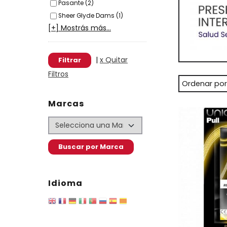
Pasante (2)
Sheer Glyde Dams (1)
[+] Mostrás más...
|
x Quitar
Filtros
Ordenar por
Marcas
Idioma