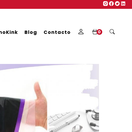
noKink
Blog
Contacto
0