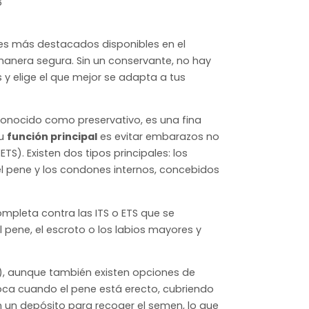
6
es más destacados disponibles en el
 manera segura. Sin un conservante, no hay
 y elige el que mejor se adapta a tus
conocido como preservativo, es una fina
Su
función principal
es evitar embarazos no
TS). Existen dos tipos principales: los
l pene y los condones internos, concebidos
mpleta contra las ITS o ETS que se
l pene, el escroto o los labios mayores y
), aunque también existen opciones de
oloca cuando el pene está erecto, cubriendo
 un depósito para recoger el semen, lo que