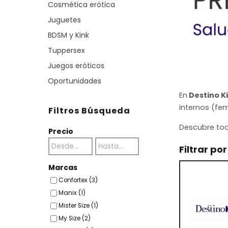
Cosmética erótica
Juguetes
BDSM y Kink
Tuppersex
Juegos eróticos
Oportunidades
En
Destino K
internos (fe
Filtros Búsqueda
Descubre tod
Precio
Filtrar po
Marcas
Confortex (3)
Manix (1)
Mister Size (1)
My Size (2)