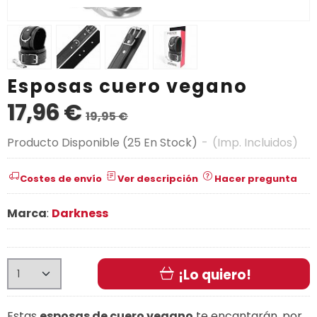
Esposas cuero vegano
17,96 €
19,95 €
Producto Disponible
(25 En Stock)
-
(Imp. Incluidos)
Costes de envío
Ver descripción
Hacer pregunta
Marca
:
Darkness
¡Lo quiero!
Estas
esposas de cuero vegano
te encantarán, por