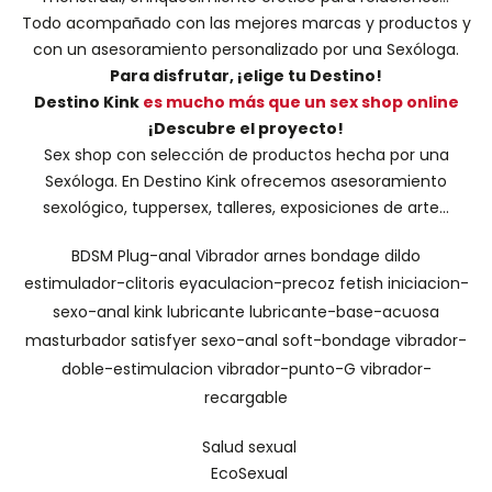
Todo acompañado con las mejores marcas y productos y
con un asesoramiento personalizado por una
Sexóloga
.
Para disfrutar, ¡elige tu Destino!
Destino Kink
es mucho más que un sex shop online
¡Descubre el proyecto!
Sex shop con selección de productos hecha por una
Sexóloga. En Destino Kink ofrecemos asesoramiento
sexológico, tuppersex, talleres, exposiciones de arte...
BDSM
Plug-anal
Vibrador
arnes
bondage
dildo
estimulador-clitoris
eyaculacion-precoz
fetish
iniciacion-
sexo-anal
kink
lubricante
lubricante-base-acuosa
masturbador
satisfyer
sexo-anal
soft-bondage
vibrador-
doble-estimulacion
vibrador-punto-G
vibrador-
recargable
Salud sexual
EcoSexual