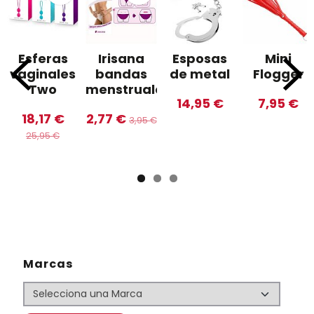
Esferas
Irisana
Esposas
Mini
vaginales
bandas
de metal
Flogger
Two
menstruales
14,95 €
7,95 €
18,17 €
2,77 €
3,95 €
25,95 €
Marcas