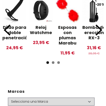
-20 %
Dildo para
Reloj
Esposas
Bomba de
doble
Watchme
con
erección
penetración
plumas
RX-3
23,95 €
Marabu
24,95 €
31,16 €
11,95 €
38,95 €
Marcas