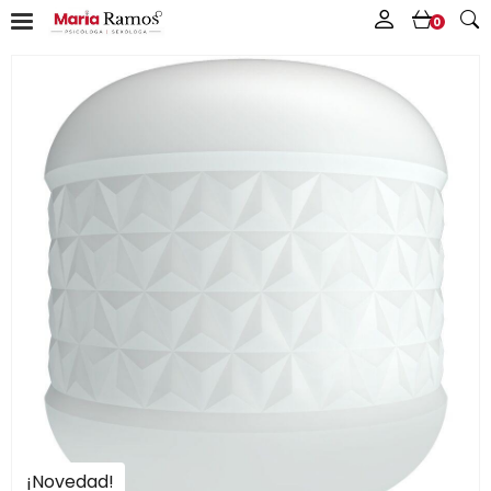
0
¡Novedad!