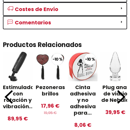
Costes de Envío
Comentarios
Productos Relacionados
-10 %
-10 %
Estimulador
Pezoneras
Cinta
Plug anal
con
brillos
adhesiva
de vidrio
rotación y
y no
de Nebula
17,96 €
vibración...
adhesiva
39,95 €
para...
19,95 €
89,95 €
8,06 €