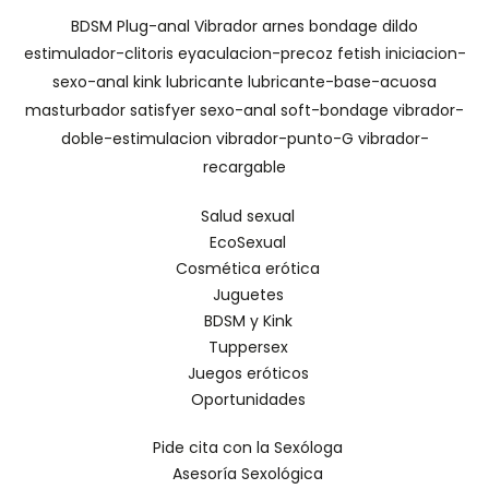
BDSM
Plug-anal
Vibrador
arnes
bondage
dildo
estimulador-clitoris
eyaculacion-precoz
fetish
iniciacion-
sexo-anal
kink
lubricante
lubricante-base-acuosa
masturbador
satisfyer
sexo-anal
soft-bondage
vibrador-
doble-estimulacion
vibrador-punto-G
vibrador-
recargable
Salud sexual
EcoSexual
Cosmética erótica
Juguetes
BDSM y Kink
Tuppersex
Juegos eróticos
Oportunidades
Pide cita con la Sexóloga
Asesoría Sexológica