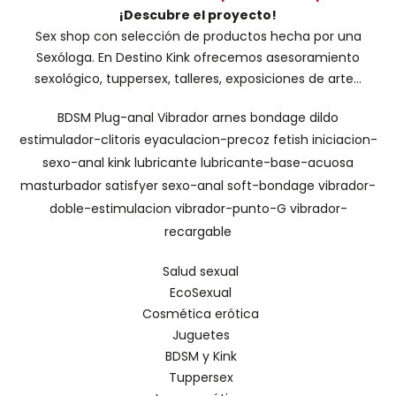
¡Descubre el proyecto!
Sex shop con selección de productos hecha por una
Sexóloga. En Destino Kink ofrecemos asesoramiento
sexológico, tuppersex, talleres, exposiciones de arte...
BDSM
Plug-anal
Vibrador
arnes
bondage
dildo
estimulador-clitoris
eyaculacion-precoz
fetish
iniciacion-
sexo-anal
kink
lubricante
lubricante-base-acuosa
masturbador
satisfyer
sexo-anal
soft-bondage
vibrador-
doble-estimulacion
vibrador-punto-G
vibrador-
recargable
Salud sexual
EcoSexual
Cosmética erótica
Juguetes
BDSM y Kink
Tuppersex