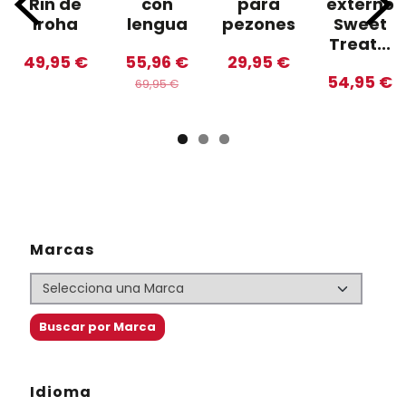
Rin de
con
para
externo
Iroha
lengua
pezones
Sweet
Treat...
49,95 €
55,96 €
29,95 €
54,95 €
69,95 €
Marcas
Idioma