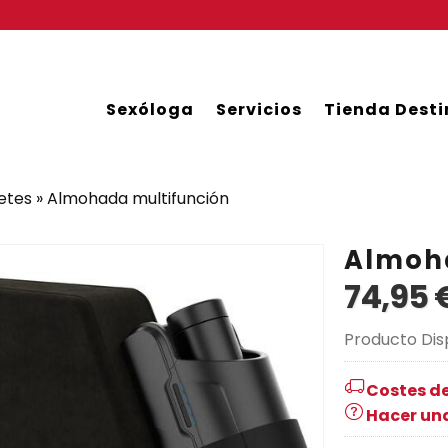
Sexóloga
Servicios
Tienda Desti
etes
»
Almohada multifunción
Almoh
74,95 
Producto Dis
Costes de
Hacer un