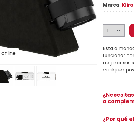
Marca
:
Kiiro
Esta almohad
 online
funcionar c
mejorar sus s
cualquier pos
¿Necesitas
o complem
¿Por qué el