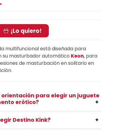
º
¡Lo quiero!
a multifuncional está diseñada para
on su masturbador automático
Keon
, para
esiones de masturbación en solitario en
ición.
 orientación para elegir un juguete
ento erótico?
egir Destino Kink?