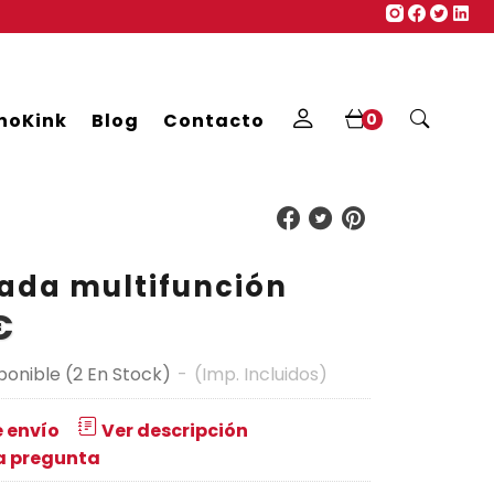
noKink
Blog
Contacto
0
ada multifunción
€
ponible
(2 En Stock)
-
(Imp. Incluidos)
 envío
Ver descripción
a pregunta