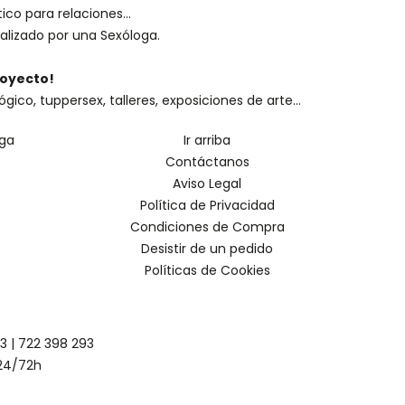
ico para relaciones...
alizado por una
Sexóloga
.
royecto!
o, tuppersex, talleres, exposiciones de arte...
oga
Ir arriba
Contáctanos
Aviso Legal
Política de Privacidad
Condiciones de Compra
Desistir de un pedido
Políticas de Cookies
93
|
722 398 293
24/72h