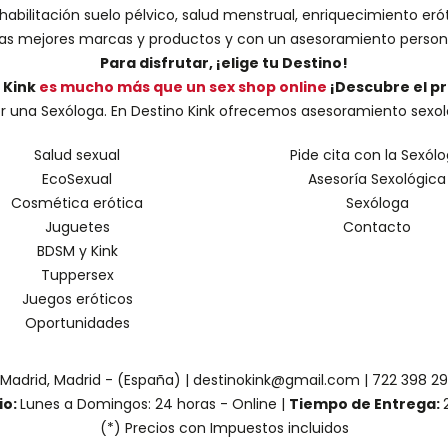
abilitación suelo pélvico, salud menstrual, enriquecimiento erót
s mejores marcas y productos y con un asesoramiento person
Para disfrutar, ¡elige tu Destino!
 Kink
es mucho más que un sex shop online
¡Descubre el p
una Sexóloga. En Destino Kink ofrecemos asesoramiento sexológic
Salud sexual
Pide cita con la Sexól
EcoSexual
Asesoría Sexológica
Cosmética erótica
Sexóloga
Juguetes
Contacto
BDSM y Kink
Tuppersex
Juegos eróticos
Oportunidades
 Madrid, Madrid - (España) | destinokink@gmail.com |
722 398 2
io:
Lunes a Domingos: 24 horas - Online |
Tiempo de Entrega:
(*) Precios con Impuestos incluidos