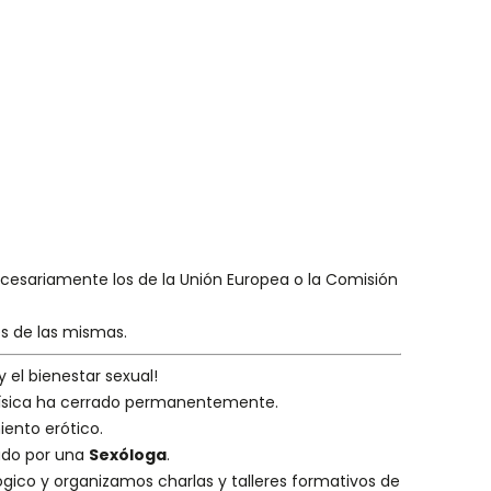
necesariamente los de la Unión Europea o la Comisión
es de las mismas.
y el bienestar sexual!
 física ha cerrado permanentemente.
iento erótico.
eado por una
Sexóloga
.
ógico
y organizamos charlas y
talleres formativos
de