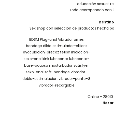
educación sexual: reh
Todo acompañado con la
Destino
Sex shop con selección de productos hecha por 
BDSM
Plug-anal
Vibrador
arnes
bondage
dildo
estimulador-clitoris
eyaculacion-precoz
fetish
iniciacion-
sexo-anal
kink
lubricante
lubricante-
base-acuosa
masturbador
satisfyer
sexo-anal
soft-bondage
vibrador-
doble-estimulacion
vibrador-punto-G
vibrador-recargable
Online - 28010
Horar