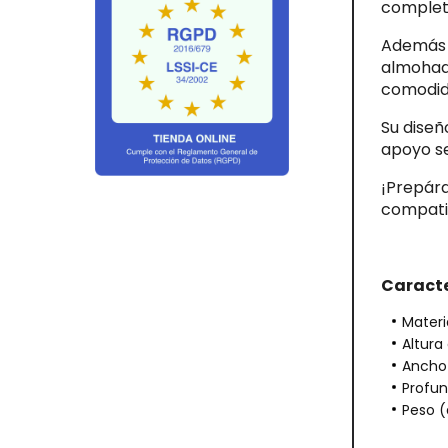
complet
Además d
almohada
comodid
Su diseñ
apoyo s
¡Prepára
compati
Caracte
Materi
Altura
Ancho
Profun
Peso (