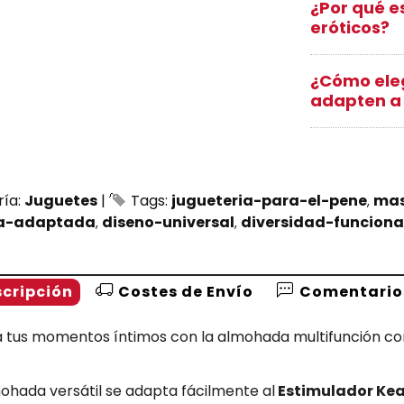
¿Por qué e
eróticos?
¿Cómo eleg
adapten a 
ría:
Juguetes
|
Tags:
jugueteria-para-el-pene
mas
ia-adaptada
diseno-universal
diversidad-funciona
cripción
Costes de Envío
Comentario
a tus momentos íntimos con la almohada multifunción co
ohada versátil se adapta fácilmente al
Estimulador Ke