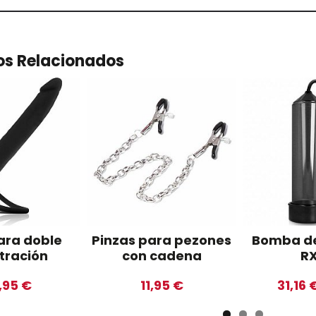
os Relacionados
ara doble
Pinzas para pezones
Bomba de
tración
con cadena
R
,95 €
11,95 €
31,16 