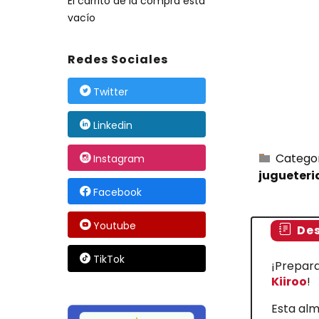
El carrito de la compra está
vacío
Redes Sociales
Twitter
Linkedin
Catego
Instagram
jugueter
Facebook
Youtube
Des
TikTok
¡Prepar
Kiiroo
!
Esta alm