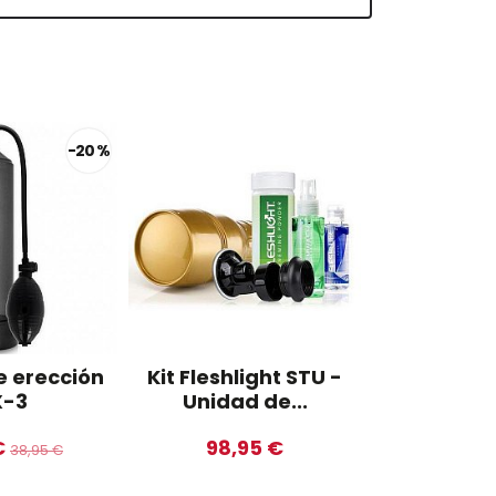
-20 %
 erección
Kit Fleshlight STU -
Dedal vibr
X-3
Unidad de...
39,9
€
98,95 €
38,95 €