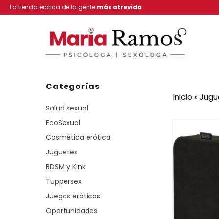
La tienda erótica de la gente
más atrevida
Categorías
Inicio
»
Jugu
Salud sexual
EcoSexual
Cosmética erótica
Juguetes
BDSM y Kink
Tuppersex
Juegos eróticos
Oportunidades