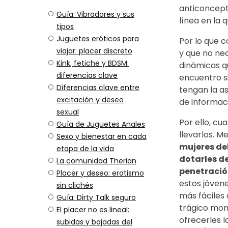
anticoncepti
Guía: Vibradores y sus
línea en la 
tipos
Juguetes eróticos para
Por lo que c
viajar: placer discreto
y que no ne
Kink, fetiche y BDSM:
dinámicas q
diferencias clave
encuentro s
Diferencias clave entre
tengan la a
excitación y deseo
de informaci
sexual
Por ello, c
Guía de Juguetes Anales
llevarlos. M
Sexo y bienestar en cada
mujeres de
etapa de la vida
dotarles d
La comunidad Therian
penetraci
Placer y deseo: erotismo
estos jóven
sin clichés
más fáciles
Guía: Dirty Talk seguro
trágico mome
El placer no es lineal:
ofrecerles l
subidas y bajadas del