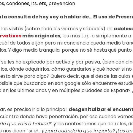
os
,
condones
,
its
,
ets
,
prevencion
n la consulta de hoy voy a hablar de…
El uso de Prese
as visitas (sobre todo los viernes y sábados) de
adoles
rvativos
más originales
, los más top, o simplemente a 
 cuál de todos elijan pero mi conciencia queda medio tra
s. Y digo medio tranquila, porque no sé hasta qué punto lu
 se les ha explicado por activa y por pasiva, (bien con d
os, dónde adquirirlos, cómo guardarlos y qué hacer si no
sto sirve para algo? Quiero decir, que si desde las aula
sible que buscando en san google sólo encuentre estudio
o en los últimos años y en múltiples ciudades de España
, es preciso ir a lo principal:
desgenitalizar el encuent
ncuentro donde haya penetración, por eso cuando vamos a 
de qué vais a hablar?
” y les contestamos que de roles, 
 nos dicen “
si, si… y para cuándo lo que importa? ¡Los a