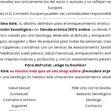
presadas son únicamente los del autor o autores y no reflejan 
Europea.
pea ni la Comisión Europea pueden ser consideradas responsabl
tino Kink
, tu destino definitivo para el enriquecimiento erótico 
nción Sexológica
con
tienda erótica 100% online
. La tienda
nico creado por una
Sexóloga
, dedicado al disfrute y enriquecim
guro, acogedor y libre de prejuicios para todas las personas, cr
 o tuppersex
, contamos con un servicio de
Asesoramiento Sexol
abilitación suelo pélvico, salud menstrual, enriquecimiento erót
s mejores marcas y productos y con un asesoramiento person
Para disfrutar, ¡elige tu Destino!
 Kink
es mucho más que un sex shop online
¡Descubre el p
una Sexóloga. En Destino Kink ofrecemos asesoramiento sexológic
Salud sexual
Pide cita con la Sexól
EcoSexual
Asesoría Sexológica
Cosmética erótica
Sexóloga
Juguetes
Contacto