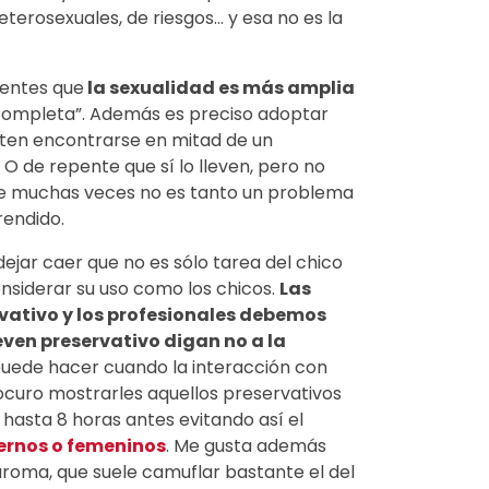
erosexuales, de riesgos... y esa no es la
centes que
la sexualidad es más amplia
completa”. Además es preciso adoptar
iten encontrarse en mitad de un
O de repente que sí lo lleven, pero no
que muchas veces no es tanto un problema
rendido.
dejar caer que no es sólo tarea del chico
onsiderar su uso como los chicos.
Las
rvativo y los profesionales debemos
ven preservativo digan no a la
 puede hacer cuando la interacción con
ocuro mostrarles aquellos preservativos
 hasta 8 horas antes evitando así el
ternos o femeninos
. Me gusta además
l aroma, que suele camuflar bastante el del