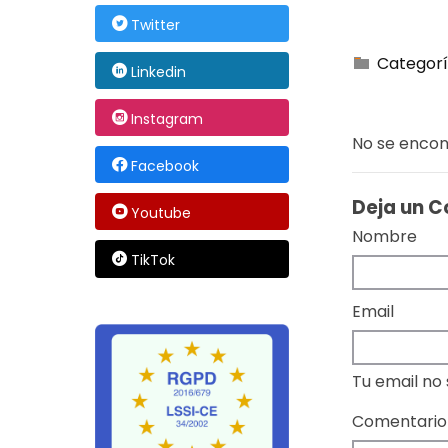
Twitter
Categorí
Linkedin
Instagram
No se encon
Facebook
Deja un 
Youtube
Nombre
TikTok
Email
Tu email no
Comentario