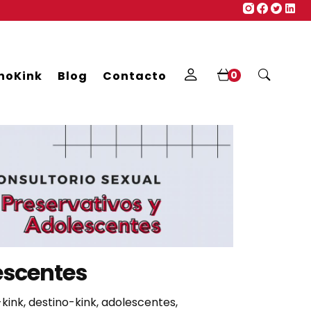
noKink
Blog
Contacto
0
escentes
-kink
,
destino-kink
,
adolescentes
,