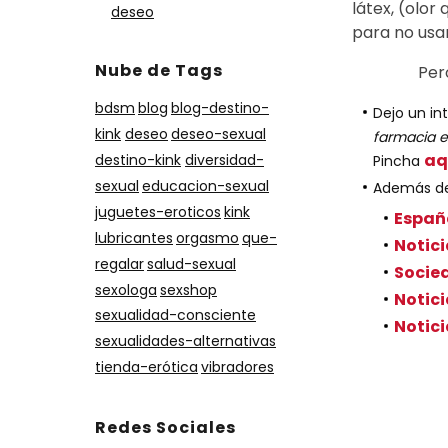
látex, (olor
deseo
para no usar
Nube de Tags
Per
bdsm
blog
blog-destino-
Dejo un in
kink
deseo
deseo-sexual
farmacia 
aq
destino-kink
diversidad-
Pincha
sexual
educacion-sexual
Además dej
juguetes-eroticos
kink
Españ
lubricantes
orgasmo
que-
Notici
regalar
salud-sexual
Socie
sexologa
sexshop
Notici
sexualidad-consciente
Notici
sexualidades-alternativas
tienda-erótica
vibradores
Redes Sociales