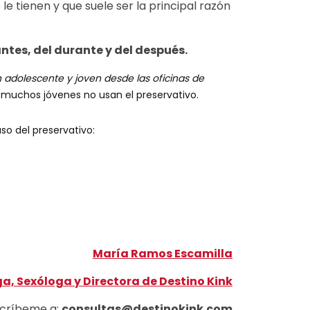
e tienen y que suele ser la principal razón
antes, del durante y del después.
n adolescente y joven desde las oficinas de
ue muchos jóvenes no usan el preservativo.
o del preservativo:
María Ramos Escamilla
a, Sexóloga y Directora de Destino Kink
críbeme a:
consultas
@destinokink.com