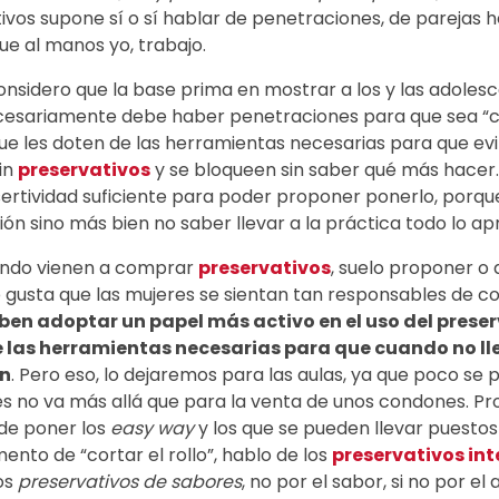
vos supone sí o sí hablar de penetraciones, de parejas het
que al manos yo, trabajo.
onsidero que la base prima en mostrar a los y las adoles
cesariamente debe haber penetraciones para que sea “
ue les doten de las herramientas necesarias para que ev
in
preservativos
y se bloqueen sin saber qué más hacer. 
sertividad suficiente para poder proponer ponerlo, por
ón sino más bien no saber llevar a la práctica todo lo ap
uando vienen a comprar
preservativos
, suelo proponer o 
e gusta que las mujeres se sientan tan responsables de c
ben adoptar un papel más activo en el uso del prese
e las herramientas necesarias para que cuando no lle
ón
. Pero eso, lo dejaremos para las aulas, ya que poco se
es no va más allá que para la venta de unos condones. Pr
 de poner los
easy way
y los que se pueden llevar puestos
nto de “cortar el rollo”, hablo de los
preservativos in
os
preservativos de sabores
, no por el sabor, si no por e