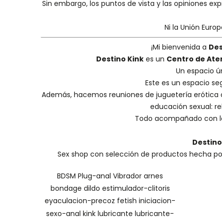
Sin embargo, los puntos de vista y las opiniones ex
Ni la Unión Euro
¡Mi bienvenida a
Des
Destino Kink
es un
Centro de Ate
Un espacio ú
Este es un espacio se
Además, hacemos
reuniones de juguetería erótica
educación sexual: reh
Todo acompañado con la
Destino
Sex shop con selección de productos hecha por 
BDSM
Plug-anal
Vibrador
arnes
bondage
dildo
estimulador-clitoris
eyaculacion-precoz
fetish
iniciacion-
sexo-anal
kink
lubricante
lubricante-