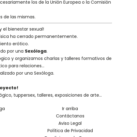
necesariamente los de la Unión Europea o la Comisión
es de las mismas.
y el bienestar sexual!
 física ha cerrado permanentemente.
iento erótico.
eado por una
Sexóloga
.
ógico
y organizamos charlas y
talleres formativos
de
ico para relaciones...
alizado por una
Sexóloga
.
royecto!
o, tuppersex, talleres, exposiciones de arte...
oga
Ir arriba
Contáctanos
Aviso Legal
Política de Privacidad