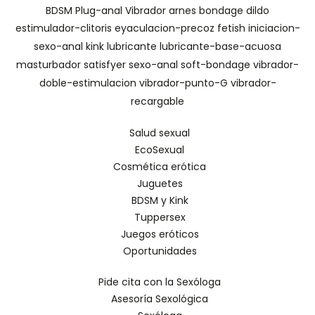
BDSM
Plug-anal
Vibrador
arnes
bondage
dildo
estimulador-clitoris
eyaculacion-precoz
fetish
iniciacion-
sexo-anal
kink
lubricante
lubricante-base-acuosa
masturbador
satisfyer
sexo-anal
soft-bondage
vibrador-
doble-estimulacion
vibrador-punto-G
vibrador-
recargable
Salud sexual
EcoSexual
Cosmética erótica
Juguetes
BDSM y Kink
Tuppersex
Juegos eróticos
Oportunidades
Pide cita con la Sexóloga
Asesoría Sexológica