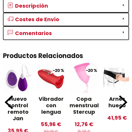
Descripción
Costes de Envío
Comentarios
Productos Relacionados
-20 %
-20 %
Huevo
Vibrador
Copa
Arnés
control
con
menstrual
hueco
remoto
lengua
Stercup
41,95 €
Jan
55,96 €
12,76 €
35,95 €
69,95 €
15,95 €