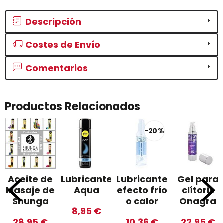
Descripción
Costes de Envío
Comentarios
Productos Relacionados
-20 %
Aceite de
Lubricante
Lubricante
Gel para
Masaje de
Aqua
efecto frío
clítoris
Shunga
o calor
Onagra
8,95 €
28,95 €
10,36 €
22,95 €