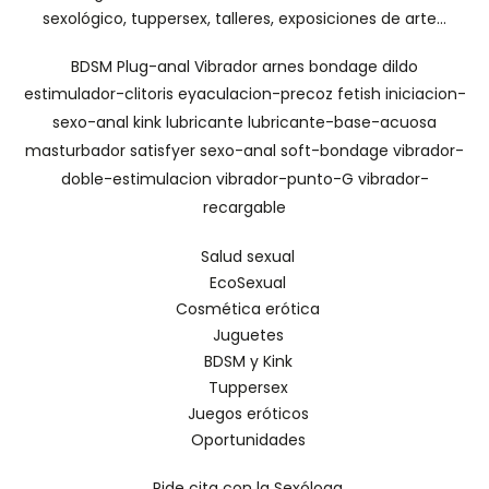
sexológico, tuppersex, talleres, exposiciones de arte...
BDSM
Plug-anal
Vibrador
arnes
bondage
dildo
estimulador-clitoris
eyaculacion-precoz
fetish
iniciacion-
sexo-anal
kink
lubricante
lubricante-base-acuosa
masturbador
satisfyer
sexo-anal
soft-bondage
vibrador-
doble-estimulacion
vibrador-punto-G
vibrador-
recargable
Salud sexual
EcoSexual
Cosmética erótica
Juguetes
BDSM y Kink
Tuppersex
Juegos eróticos
Oportunidades
Pide cita con la Sexóloga