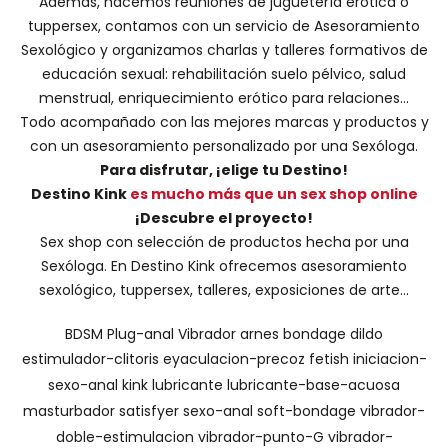
Además, hacemos
reuniones de juguetería erótica o
tuppersex
, contamos con un servicio de
Asesoramiento
Sexológico
y organizamos charlas y
talleres formativos
de
educación sexual: rehabilitación suelo pélvico, salud
menstrual, enriquecimiento erótico para relaciones...
Todo acompañado con las mejores marcas y productos y
con un asesoramiento personalizado por una
Sexóloga
.
Para disfrutar, ¡elige tu Destino!
Destino Kink
es mucho más que un sex shop online
¡Descubre el proyecto!
Sex shop con selección de productos hecha por una
Sexóloga. En Destino Kink ofrecemos asesoramiento
sexológico, tuppersex, talleres, exposiciones de arte...
BDSM
Plug-anal
Vibrador
arnes
bondage
dildo
estimulador-clitoris
eyaculacion-precoz
fetish
iniciacion-
sexo-anal
kink
lubricante
lubricante-base-acuosa
masturbador
satisfyer
sexo-anal
soft-bondage
vibrador-
doble-estimulacion
vibrador-punto-G
vibrador-