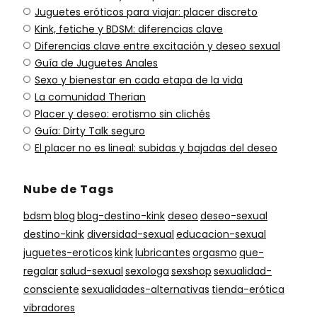
Juguetes eróticos para viajar: placer discreto
Kink, fetiche y BDSM: diferencias clave
Diferencias clave entre excitación y deseo sexual
Guía de Juguetes Anales
Sexo y bienestar en cada etapa de la vida
La comunidad Therian
Placer y deseo: erotismo sin clichés
Guía: Dirty Talk seguro
El placer no es lineal: subidas y bajadas del deseo
Nube de Tags
bdsm
blog
blog-destino-kink
deseo
deseo-sexual
destino-kink
diversidad-sexual
educacion-sexual
juguetes-eroticos
kink
lubricantes
orgasmo
que-
regalar
salud-sexual
sexologa
sexshop
sexualidad-
consciente
sexualidades-alternativas
tienda-erótica
vibradores