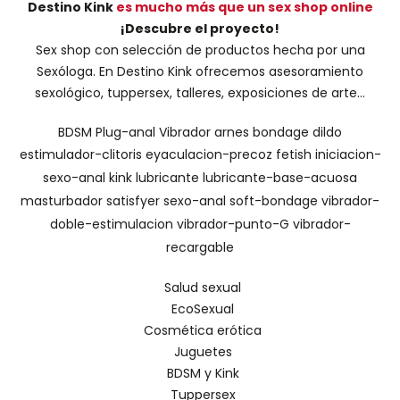
Destino Kink
es mucho más que un sex shop online
¡Descubre el proyecto!
Sex shop con selección de productos hecha por una
Sexóloga. En Destino Kink ofrecemos asesoramiento
sexológico, tuppersex, talleres, exposiciones de arte...
BDSM
Plug-anal
Vibrador
arnes
bondage
dildo
estimulador-clitoris
eyaculacion-precoz
fetish
iniciacion-
sexo-anal
kink
lubricante
lubricante-base-acuosa
masturbador
satisfyer
sexo-anal
soft-bondage
vibrador-
doble-estimulacion
vibrador-punto-G
vibrador-
recargable
Salud sexual
EcoSexual
Cosmética erótica
Juguetes
BDSM y Kink
Tuppersex