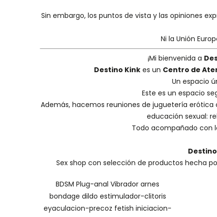
Sin embargo, los puntos de vista y las opiniones ex
Ni la Unión Euro
¡Mi bienvenida a
Des
Destino Kink
es un
Centro de Ate
Un espacio ú
Este es un espacio se
Además, hacemos
reuniones de juguetería erótica
educación sexual: reh
Todo acompañado con la
Destino
Sex shop con selección de productos hecha por 
BDSM
Plug-anal
Vibrador
arnes
bondage
dildo
estimulador-clitoris
eyaculacion-precoz
fetish
iniciacion-