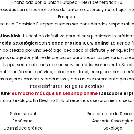
Financiado por la Unión Europea - Next Generation EU.
presadas son únicamente los del autor o autores y no reflejan 
Europea.
pea ni la Comisión Europea pueden ser consideradas responsabl
tino Kink
, tu destino definitivo para el enriquecimiento erótico 
nción Sexológica
con
tienda erótica 100% online
. La tienda
nico creado por una
Sexóloga
, dedicado al disfrute y enriquecim
guro, acogedor y libre de prejuicios para todas las personas, cr
 o tuppersex
, contamos con un servicio de
Asesoramiento Sexol
abilitación suelo pélvico, salud menstrual, enriquecimiento erót
s mejores marcas y productos y con un asesoramiento person
Para disfrutar, ¡elige tu Destino!
 Kink
es mucho más que un sex shop online
¡Descubre el p
una Sexóloga. En Destino Kink ofrecemos asesoramiento sexológic
Salud sexual
Pide cita con la Sexól
EcoSexual
Asesoría Sexológica
Cosmética erótica
Sexóloga