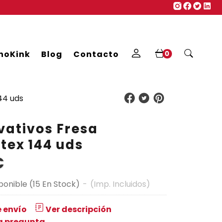
noKink
Blog
Contacto
0
44 uds
vativos Fresa
tex 144 uds
€
ponible
(15 En Stock)
-
(Imp. Incluidos)
 envío
Ver descripción
a pregunta