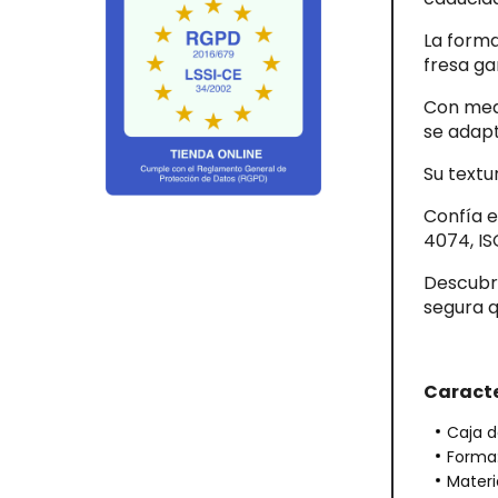
La forma
fresa ga
Con med
se adapt
Su textu
Confía e
4074, IS
Descubr
segura 
Caracte
Caja d
Forma
Materi