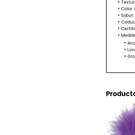
Textura
Color:
Sabor:
Caduci
Certif
Medida
Anc
Lon
Gro
Product