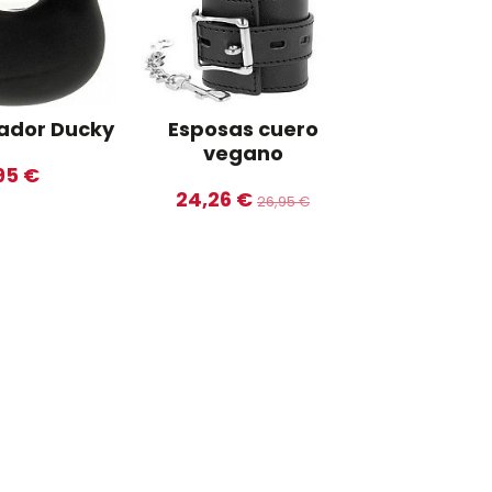
rador Ducky
Esposas cuero
Anillo de
vegano
dob
95 €
24,26 €
13,9
26,95 €