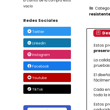
El carrito de la compra está
vacío
Catego
resistent
Redes Sociales
Twitter
Des
Linkedin
Estos pr
preserv
Instagram
La calid
pruebas 
Facebook
El diseñ
Youtube
fácilmen
Cada env
TikTok
toda la 
Estos pr
caducida