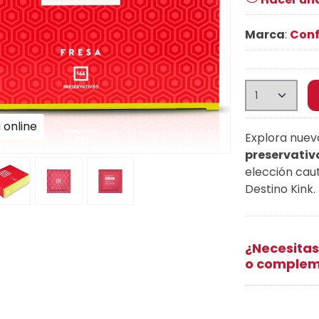
Marca
:
Conf
 online
Explora nuev
preservativ
elección cau
Destino Kink.
¿Necesitas
o complem