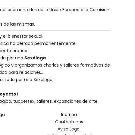
necesariamente los de la Unión Europea o la Comisión
es de las mismas.
y el bienestar sexual!
 física ha cerrado permanentemente.
iento erótico.
eado por una
Sexóloga
.
ógico
y organizamos charlas y
talleres formativos
de
ico para relaciones...
alizado por una
Sexóloga
.
royecto!
o, tuppersex, talleres, exposiciones de arte...
oga
Ir arriba
Contáctanos
Aviso Legal