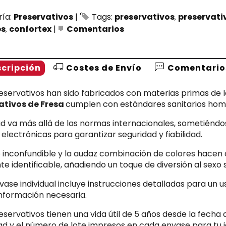
ría:
Preservativos
|
Tags:
preservativos
preservati
es
confortex
|
Comentarios
cripción
Costes de Envío
Comentario
eservativos han sido fabricados con materias primas de la
ativos de Fresa
cumplen con estándares sanitarios hom
ad va más allá de las normas internacionales, sometiéndos
electrónicas para garantizar seguridad y fiabilidad.
o inconfundible y la audaz combinación de colores hacen
te identificable, añadiendo un toque de diversión al sexo 
ase individual incluye instrucciones detalladas para un
información necesaria.
eservativos tienen una vida útil de 5 años desde la fecha 
d y el número de lote impresos en cada envase para tu id