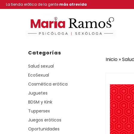
La tienda erótica de la gente
más atrevida
Categorías
Inicio
»
Salud
Salud sexual
EcoSexual
Cosmética erótica
Juguetes
BDSM y Kink
Tuppersex
Juegos eróticos
Oportunidades