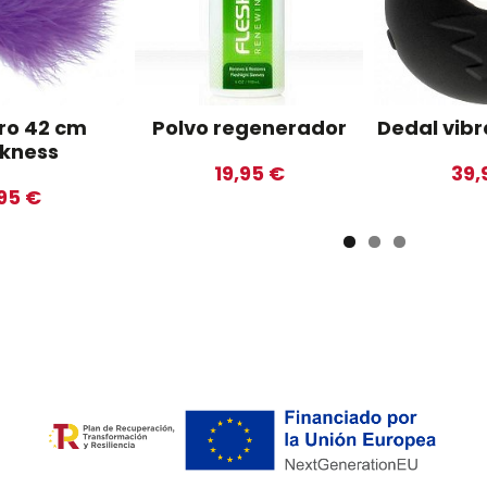
ro 42 cm
Polvo regenerador
Dedal vib
kness
19,95 €
39,
95 €