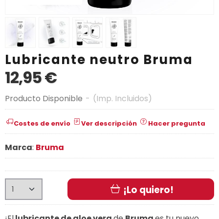
Lubricante neutro Bruma
12,95 €
Producto Disponible
-
(Imp. Incluidos)
Costes de envío
Ver descripción
Hacer pregunta
Marca
:
Bruma
¡Lo quiero!
¡El
lubricante de aloe vera
de
Bruma
es tu nuevo