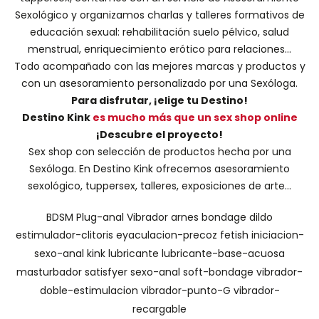
Sexológico
y organizamos charlas y
talleres formativos
de
educación sexual: rehabilitación suelo pélvico, salud
menstrual, enriquecimiento erótico para relaciones...
Todo acompañado con las mejores marcas y productos y
con un asesoramiento personalizado por una
Sexóloga
.
Para disfrutar, ¡elige tu Destino!
Destino Kink
es mucho más que un sex shop online
¡Descubre el proyecto!
Sex shop con selección de productos hecha por una
Sexóloga. En Destino Kink ofrecemos asesoramiento
sexológico, tuppersex, talleres, exposiciones de arte...
BDSM
Plug-anal
Vibrador
arnes
bondage
dildo
estimulador-clitoris
eyaculacion-precoz
fetish
iniciacion-
sexo-anal
kink
lubricante
lubricante-base-acuosa
masturbador
satisfyer
sexo-anal
soft-bondage
vibrador-
doble-estimulacion
vibrador-punto-G
vibrador-
recargable