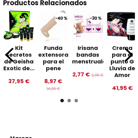
Productos Relacionados
-40 %
-30 %
Kit
Funda
Irisana
Crema
Secretos
extensora
bandas
para el
de Geisha
para el
menstruales
punto G
Exotic de...
pene
Lluvia de
2,77 €
Amor
3,95 €
37,95 €
8,97 €
41,95 €
14,95 €