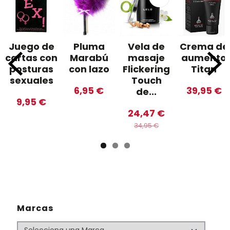
Juego de
Pluma
Vela de
Crema de
cartas con
Marabú
masaje
aumento
posturas
con lazo
Flickering
Titan
sexuales
Touch
6,95 €
39,95 €
de...
9,95 €
24,47 €
34,95 €
Marcas