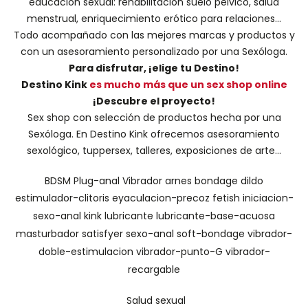
educación sexual: rehabilitación suelo pélvico, salud
menstrual, enriquecimiento erótico para relaciones...
Todo acompañado con las mejores marcas y productos y
con un asesoramiento personalizado por una
Sexóloga
.
Para disfrutar, ¡elige tu Destino!
Destino Kink
es mucho más que un sex shop online
¡Descubre el proyecto!
Sex shop con selección de productos hecha por una
Sexóloga. En Destino Kink ofrecemos asesoramiento
sexológico, tuppersex, talleres, exposiciones de arte...
BDSM
Plug-anal
Vibrador
arnes
bondage
dildo
estimulador-clitoris
eyaculacion-precoz
fetish
iniciacion-
sexo-anal
kink
lubricante
lubricante-base-acuosa
masturbador
satisfyer
sexo-anal
soft-bondage
vibrador-
doble-estimulacion
vibrador-punto-G
vibrador-
recargable
Salud sexual