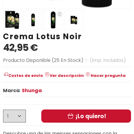
Crema Lotus Noir
42,95 €
Producto Disponible
(25 En Stock)
-
(Imp. Incluidos)
Costes de envío
Ver descripción
Hacer pregunta
Marca
:
Shunga
¡Lo quiero!
Descubre una de las mejores sensaciones con la