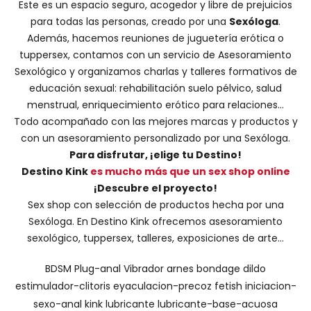
Este es un espacio seguro, acogedor y libre de prejuicios
para todas las personas, creado por una
Sexóloga
.
Además, hacemos
reuniones de juguetería erótica o
tuppersex
, contamos con un servicio de
Asesoramiento
Sexológico
y organizamos charlas y
talleres formativos
de
educación sexual: rehabilitación suelo pélvico, salud
menstrual, enriquecimiento erótico para relaciones...
Todo acompañado con las mejores marcas y productos y
con un asesoramiento personalizado por una
Sexóloga
.
Para disfrutar, ¡elige tu Destino!
Destino Kink
es mucho más que un sex shop online
¡Descubre el proyecto!
Sex shop con selección de productos hecha por una
Sexóloga. En Destino Kink ofrecemos asesoramiento
sexológico, tuppersex, talleres, exposiciones de arte...
BDSM
Plug-anal
Vibrador
arnes
bondage
dildo
estimulador-clitoris
eyaculacion-precoz
fetish
iniciacion-
sexo-anal
kink
lubricante
lubricante-base-acuosa