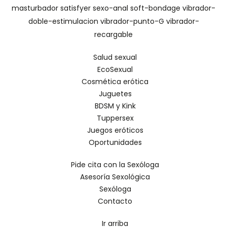
masturbador
satisfyer
sexo-anal
soft-bondage
vibrador-
doble-estimulacion
vibrador-punto-G
vibrador-
recargable
Salud sexual
EcoSexual
Cosmética erótica
Juguetes
BDSM y Kink
Tuppersex
Juegos eróticos
Oportunidades
Pide cita con la Sexóloga
Asesoría Sexológica
Sexóloga
Contacto
Ir arriba