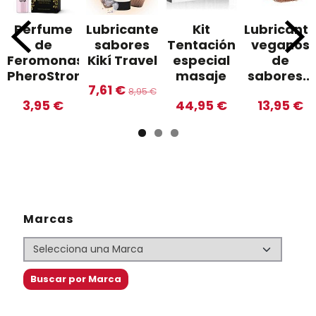
Perfume
Lubricantes
Kit
Lubricant
de
sabores
Tentación
veganos
Feromonas
Kikí Travel
especial
de
PheroStrong...
masaje
sabores...
7,61 €
8,95 €
3,95 €
44,95 €
13,95 €
Marcas