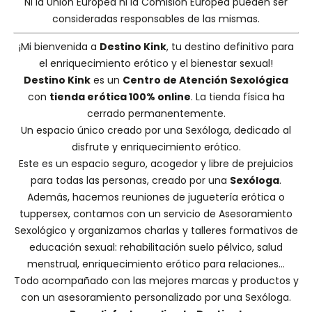
Ni la Unión Europea ni la Comisión Europea pueden ser
consideradas responsables de las mismas.
¡Mi bienvenida a
Destino Kink
, tu destino definitivo para
el enriquecimiento erótico y el bienestar sexual!
Destino Kink
es un
Centro de Atención Sexológica
con
tienda erótica 100% online
. La tienda física ha
cerrado permanentemente.
Un espacio único creado por una
Sexóloga
, dedicado al
disfrute y enriquecimiento erótico.
Este es un espacio seguro, acogedor y libre de prejuicios
para todas las personas, creado por una
Sexóloga
.
Además, hacemos
reuniones de juguetería erótica o
tuppersex
, contamos con un servicio de
Asesoramiento
Sexológico
y organizamos charlas y
talleres formativos
de
educación sexual: rehabilitación suelo pélvico, salud
menstrual, enriquecimiento erótico para relaciones...
Todo acompañado con las mejores marcas y productos y
con un asesoramiento personalizado por una
Sexóloga
.