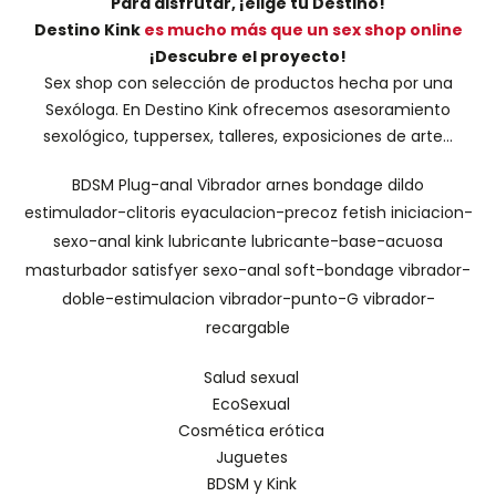
Para disfrutar, ¡elige tu Destino!
Destino Kink
es mucho más que un sex shop online
¡Descubre el proyecto!
Sex shop con selección de productos hecha por una
Sexóloga. En Destino Kink ofrecemos asesoramiento
sexológico, tuppersex, talleres, exposiciones de arte...
BDSM
Plug-anal
Vibrador
arnes
bondage
dildo
estimulador-clitoris
eyaculacion-precoz
fetish
iniciacion-
sexo-anal
kink
lubricante
lubricante-base-acuosa
masturbador
satisfyer
sexo-anal
soft-bondage
vibrador-
doble-estimulacion
vibrador-punto-G
vibrador-
recargable
Salud sexual
EcoSexual
Cosmética erótica
Juguetes
BDSM y Kink