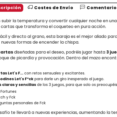
cripción
Costes de Envío
Comentario
 subir la temperatura y convertir cualquier noche en un
 cartas que transforma el coqueteo en pura acción.
fácil y directo al grano, esta baraja es el mejor aliado par
 nuevas formas de encender la chispa.
cartas
diseñadas para el deseo, podréis jugar hasta
3 ju
oque de picardía y provocación. Dentro del mazo encont
tas Let's F...
con retos sensuales y excitantes.
odines Let's F*ck
para darle un giro inesperado al juego.
 claras y sencillas
de los 3 juegos, para que solo os preocupéis 
 Fortunes
ch y Fck
guntas personales de Fck
afío te llevará a nuevas experiencias, aumentando la ten