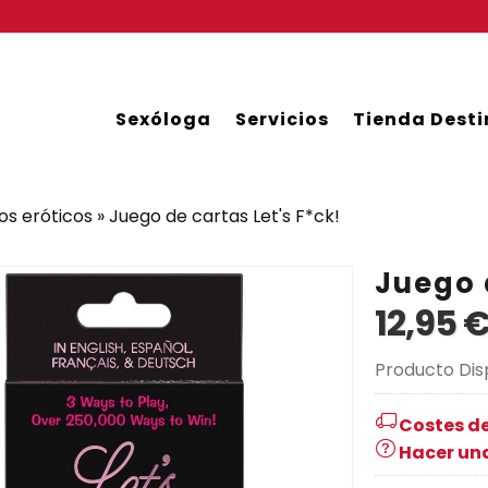
Sexóloga
Servicios
Tienda Desti
os eróticos
»
Juego de cartas Let's F*ck!
Juego 
12,95 
Producto Dis
Costes de
Hacer un