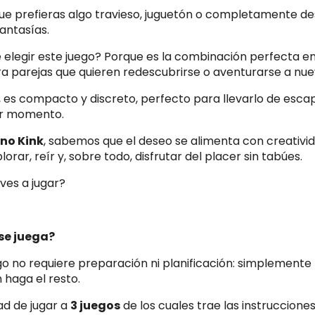
ue prefieras algo travieso, juguetón o completamente de
fantasías.
 elegir este juego? Porque es la combinación perfecta en
ra parejas que quieren redescubrirse o aventurarse a nue
es compacto y discreto, perfecto para llevarlo de esca
er momento.
ino Kink
, sabemos que el deseo se alimenta con creativid
orar, reír y, sobre todo, disfrutar del placer sin tabúes.
ves a jugar?
se juega?
go no requiere preparación ni planificación: simplemente b
n haga el resto.
dad de jugar a
3 juegos
de los cuales trae las instruccione