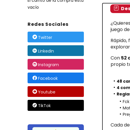
El carrito de la compra está
vacío
Des
¿Quieres
Redes Sociales
juego de
Twitter
Rápido, 
explorar
Linkedin
Con
52 
propio t
Instagram
Facebook
48 car
4 com
Youtube
Reglas
Fck
TikTok
Mat
Pre
Cada des