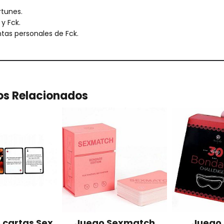
rtunes.
y Fck.
tas personales de Fck.
os Relacionados
 cartas Sex
Juego Sexmatch
Juego 