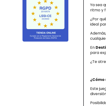
Ya sea q
ritmo y 
¿Por qué
ideal pa
Además, 
cualqui
En
Dest
para expl
¿Te atre
¿Cómo 
Este jue
diversió
Posibili