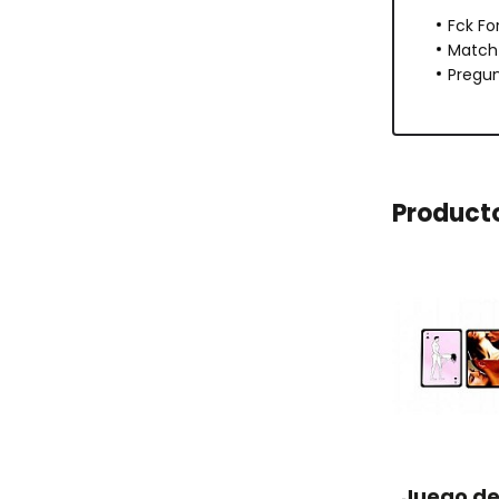
Fck Fo
Match 
Pregun
Product
Juego de