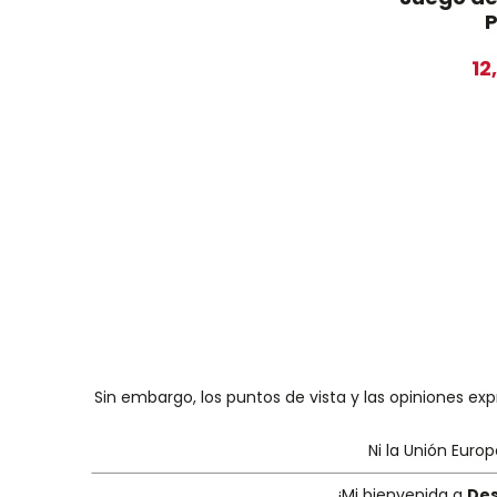
P
12
Sin embargo, los puntos de vista y las opiniones ex
Ni la Unión Euro
¡Mi bienvenida a
Des