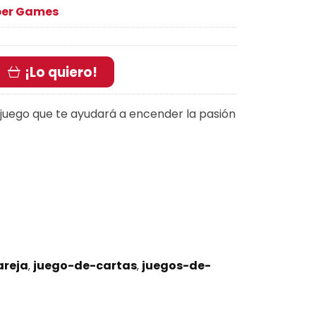
per Games
¡Lo quiero!
 juego que te ayudará a encender la pasión
areja
juego-de-cartas
juegos-de-