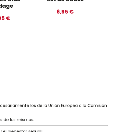
dage
fantasías
6,95 €
95 €
11,9
necesariamente los de la Unión Europea o la Comisión
es de las mismas.
y el bienestar sexual!