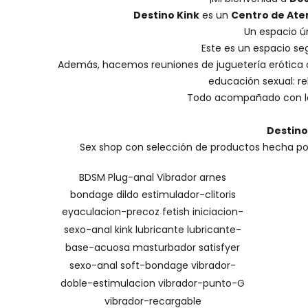
Destino Kink
es un
Centro de Ate
Un espacio ú
Este es un espacio se
Además, hacemos
reuniones de juguetería erótica
educación sexual: reh
Todo acompañado con la
Destino
Sex shop con selección de productos hecha por 
BDSM
Plug-anal
Vibrador
arnes
bondage
dildo
estimulador-clitoris
eyaculacion-precoz
fetish
iniciacion-
sexo-anal
kink
lubricante
lubricante-
base-acuosa
masturbador
satisfyer
sexo-anal
soft-bondage
vibrador-
doble-estimulacion
vibrador-punto-G
vibrador-recargable