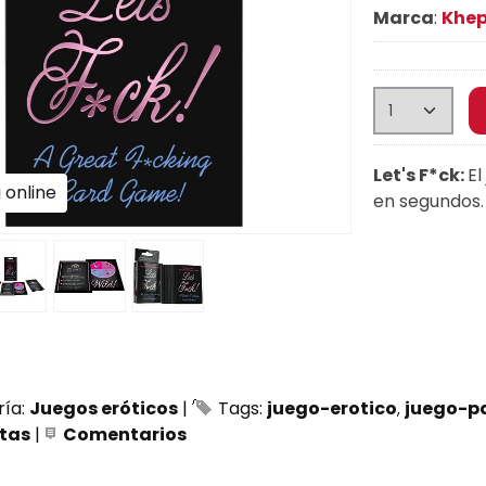
Marca
:
Khe
Let's F*ck:
El
 online
en segundos.
ría:
Juegos eróticos
|
Tags:
juego-erotico
juego-p
tas
|
Comentarios