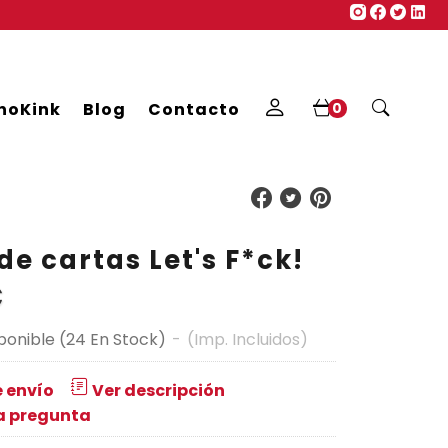
noKink
Blog
Contacto
0
de cartas Let's F*ck!
€
ponible
(24 En Stock)
-
(Imp. Incluidos)
 envío
Ver descripción
a pregunta