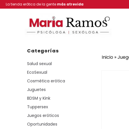
La tienda erótica de la gente
más atrevida
Categorías
Inicio
»
Jueg
Salud sexual
EcoSexual
Cosmética erótica
Juguetes
BDSM y Kink
Tuppersex
Juegos eróticos
Oportunidades