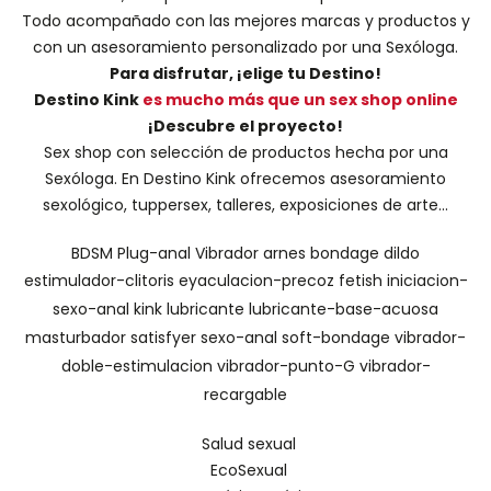
Todo acompañado con las mejores marcas y productos y
con un asesoramiento personalizado por una
Sexóloga
.
Para disfrutar, ¡elige tu Destino!
Destino Kink
es mucho más que un sex shop online
¡Descubre el proyecto!
Sex shop con selección de productos hecha por una
Sexóloga. En Destino Kink ofrecemos asesoramiento
sexológico, tuppersex, talleres, exposiciones de arte...
BDSM
Plug-anal
Vibrador
arnes
bondage
dildo
estimulador-clitoris
eyaculacion-precoz
fetish
iniciacion-
sexo-anal
kink
lubricante
lubricante-base-acuosa
masturbador
satisfyer
sexo-anal
soft-bondage
vibrador-
doble-estimulacion
vibrador-punto-G
vibrador-
recargable
Salud sexual
EcoSexual