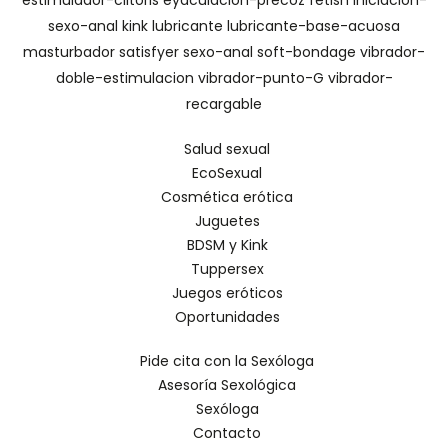
sexo-anal
kink
lubricante
lubricante-base-acuosa
masturbador
satisfyer
sexo-anal
soft-bondage
vibrador-
doble-estimulacion
vibrador-punto-G
vibrador-
recargable
Salud sexual
EcoSexual
Cosmética erótica
Juguetes
BDSM y Kink
Tuppersex
Juegos eróticos
Oportunidades
Pide cita con la Sexóloga
Asesoría Sexológica
Sexóloga
Contacto