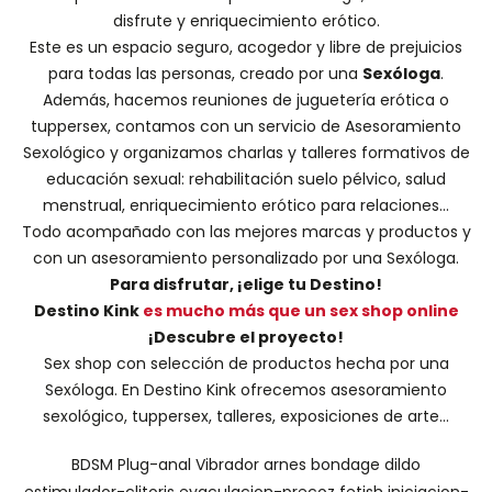
disfrute y enriquecimiento erótico.
Este es un espacio seguro, acogedor y libre de prejuicios
para todas las personas, creado por una
Sexóloga
.
Además, hacemos
reuniones de juguetería erótica o
tuppersex
, contamos con un servicio de
Asesoramiento
Sexológico
y organizamos charlas y
talleres formativos
de
educación sexual: rehabilitación suelo pélvico, salud
menstrual, enriquecimiento erótico para relaciones...
Todo acompañado con las mejores marcas y productos y
con un asesoramiento personalizado por una
Sexóloga
.
Para disfrutar, ¡elige tu Destino!
Destino Kink
es mucho más que un sex shop online
¡Descubre el proyecto!
Sex shop con selección de productos hecha por una
Sexóloga. En Destino Kink ofrecemos asesoramiento
sexológico, tuppersex, talleres, exposiciones de arte...
BDSM
Plug-anal
Vibrador
arnes
bondage
dildo
estimulador-clitoris
eyaculacion-precoz
fetish
iniciacion-