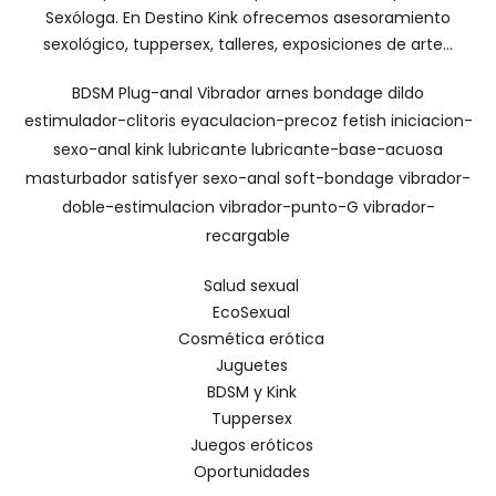
Sexóloga. En Destino Kink ofrecemos asesoramiento
sexológico, tuppersex, talleres, exposiciones de arte...
BDSM
Plug-anal
Vibrador
arnes
bondage
dildo
estimulador-clitoris
eyaculacion-precoz
fetish
iniciacion-
sexo-anal
kink
lubricante
lubricante-base-acuosa
masturbador
satisfyer
sexo-anal
soft-bondage
vibrador-
doble-estimulacion
vibrador-punto-G
vibrador-
recargable
Salud sexual
EcoSexual
Cosmética erótica
Juguetes
BDSM y Kink
Tuppersex
Juegos eróticos
Oportunidades