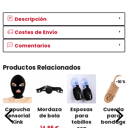
Descripción
Costes de Envío
Comentarios
Productos Relacionados
-10 %
Capucha
Mordaza
Esposas
Cuerda
sensorial
de bola
para
para
Kink
tobillos
bondage
14,95 €