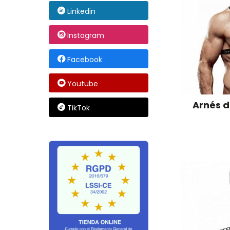
Linkedin
Instagram
Facebook
Youtube
Arnés 
TikTok