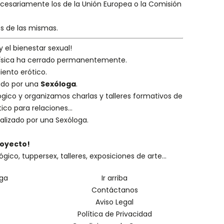
necesariamente los de la Unión Europea o la Comisión
es de las mismas.
y el bienestar sexual!
 física ha cerrado permanentemente.
iento erótico.
eado por una
Sexóloga
.
ógico
y organizamos charlas y
talleres formativos
de
ico para relaciones...
alizado por una
Sexóloga
.
royecto!
o, tuppersex, talleres, exposiciones de arte...
oga
Ir arriba
Contáctanos
Aviso Legal
Política de Privacidad