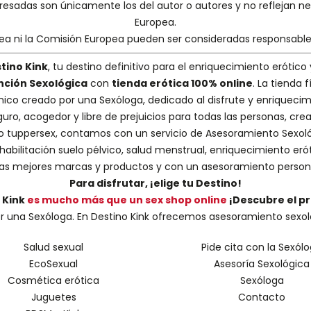
presadas son únicamente los del autor o autores y no reflejan 
Europea.
pea ni la Comisión Europea pueden ser consideradas responsabl
tino Kink
, tu destino definitivo para el enriquecimiento erótico 
nción Sexológica
con
tienda erótica 100% online
. La tienda
nico creado por una
Sexóloga
, dedicado al disfrute y enriquecim
guro, acogedor y libre de prejuicios para todas las personas, cr
 o tuppersex
, contamos con un servicio de
Asesoramiento Sexol
abilitación suelo pélvico, salud menstrual, enriquecimiento erót
s mejores marcas y productos y con un asesoramiento person
Para disfrutar, ¡elige tu Destino!
 Kink
es mucho más que un sex shop online
¡Descubre el p
una Sexóloga. En Destino Kink ofrecemos asesoramiento sexológic
Salud sexual
Pide cita con la Sexól
EcoSexual
Asesoría Sexológica
Cosmética erótica
Sexóloga
Juguetes
Contacto