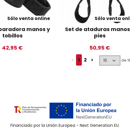
Sólo venta online
Sólo venta onl
paradora manos y
Set de ataduras manos
tobillos
pies
42,95 €
50,95 €
<
1
2
>
de 1
Financiado por la Unión Europea - Next Generation EU.