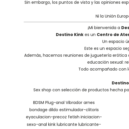
Sin embargo, los puntos de vista y las opiniones ex
Ni la Unión Euro
¡Mi bienvenida a
Des
Destino Kink
es un
Centro de Ate
Un espacio ú
Este es un espacio se
Además, hacemos
reuniones de juguetería erótica
educación sexual: reh
Todo acompañado con la
Destino
Sex shop con selección de productos hecha por 
BDSM
Plug-anal
Vibrador
arnes
bondage
dildo
estimulador-clitoris
eyaculacion-precoz
fetish
iniciacion-
sexo-anal
kink
lubricante
lubricante-