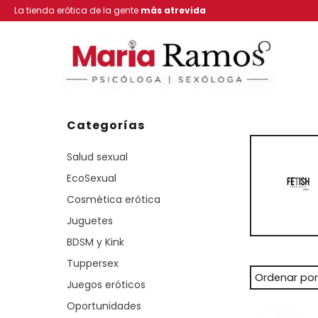
La tienda erótica de la gente
más atrevida
Categorías
Salud sexual
EcoSexual
Cosmética erótica
Juguetes
BDSM y Kink
Tuppersex
Ordenar por
Juegos eróticos
Oportunidades