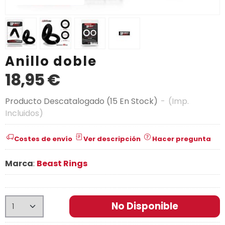
Anillo doble
18,95 €
Producto Descatalogado
(15 En Stock)
-
(Imp.
Incluidos)
Costes de envío
Ver descripción
Hacer pregunta
Marca
:
Beast Rings
No Disponible