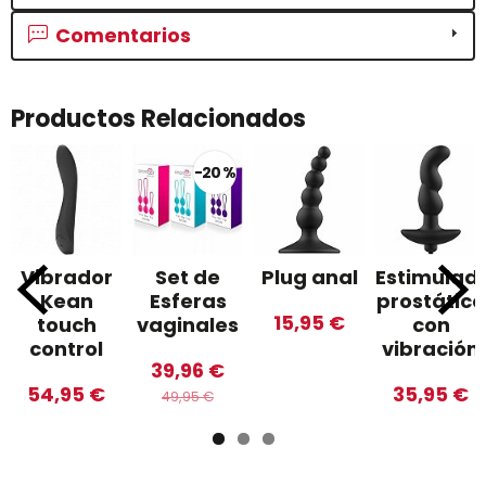
Comentarios
Productos Relacionados
-20 %
Vibrador
Set de
Plug anal
Estimulad
Kean
Esferas
prostático
15,95 €
touch
vaginales
con
control
vibración
39,96 €
54,95 €
35,95 €
49,95 €