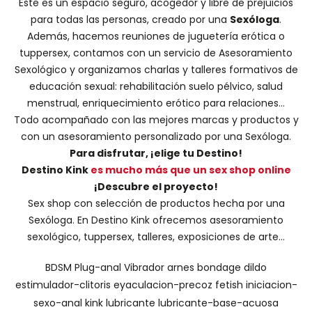
Este es un espacio seguro, acogedor y libre de prejuicios
para todas las personas, creado por una
Sexóloga
.
Además, hacemos
reuniones de juguetería erótica o
tuppersex
, contamos con un servicio de
Asesoramiento
Sexológico
y organizamos charlas y
talleres formativos
de
educación sexual: rehabilitación suelo pélvico, salud
menstrual, enriquecimiento erótico para relaciones...
Todo acompañado con las mejores marcas y productos y
con un asesoramiento personalizado por una
Sexóloga
.
Para disfrutar, ¡elige tu Destino!
Destino Kink
es mucho más que un sex shop online
¡Descubre el proyecto!
Sex shop con selección de productos hecha por una
Sexóloga. En Destino Kink ofrecemos asesoramiento
sexológico, tuppersex, talleres, exposiciones de arte...
BDSM
Plug-anal
Vibrador
arnes
bondage
dildo
estimulador-clitoris
eyaculacion-precoz
fetish
iniciacion-
sexo-anal
kink
lubricante
lubricante-base-acuosa