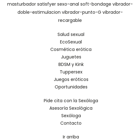
masturbador
satisfyer
sexo-anal
soft-bondage
vibrador-
doble-estimulacion
vibrador-punto-G
vibrador-
recargable
Salud sexual
EcoSexual
Cosmética erótica
Juguetes
BDSM y Kink
Tuppersex
Juegos eróticos
Oportunidades
Pide cita con la Sexóloga
Asesoría Sexológica
Sexóloga
Contacto
Ir arriba