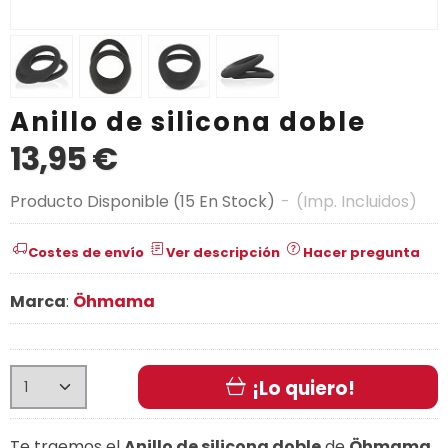
Anillo de silicona doble
13,95 €
Producto Disponible
(15 En Stock)
-
(Imp. Incluidos)
Costes de envío
Ver descripción
Hacer pregunta
Marca
:
Öhmama
¡Lo quiero!
Te traemos el
Anillo de silicona doble
de
Ö
hmama,