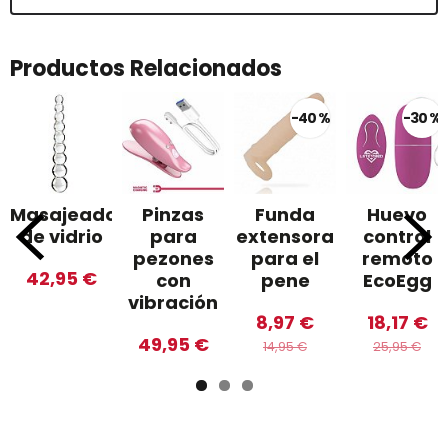
Productos Relacionados
-40 %
-30 %
Masajeador
Pinzas
Funda
Huevo
de vidrio
para
extensora
control
pezones
para el
remoto
42,95 €
con
pene
EcoEgg
vibración
8,97 €
18,17 €
49,95 €
14,95 €
25,95 €