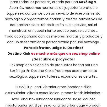
para todas las personas, creado por una
Sexóloga
.
Además, hacemos
reuniones de juguetería erótica o
tuppersex
, contamos con un servicio de
Asesoramiento
Sexológico
y organizamos charlas y
talleres formativos
de
educación sexual: rehabilitación suelo pélvico, salud
menstrual, enriquecimiento erótico para relaciones...
Todo acompañado con las mejores marcas y productos y
con un asesoramiento personalizado por una
Sexóloga
.
Para disfrutar, ¡elige tu Destino!
Destino Kink
es mucho más que un sex shop online
¡Descubre el proyecto!
Sex shop con selección de productos hecha por una
Sexóloga. En Destino Kink ofrecemos asesoramiento
sexológico, tuppersex, talleres, exposiciones de arte...
BDSM
Plug-anal
Vibrador
arnes
bondage
dildo
estimulador-clitoris
eyaculacion-precoz
fetish
iniciacion-
sexo-anal
kink
lubricante
lubricante-base-acuosa
masturbador
satisfyer
sexo-anal
soft-bondage
vibrador-