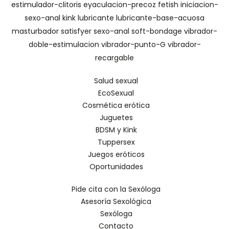
estimulador-clitoris
eyaculacion-precoz
fetish
iniciacion-
sexo-anal
kink
lubricante
lubricante-base-acuosa
masturbador
satisfyer
sexo-anal
soft-bondage
vibrador-
doble-estimulacion
vibrador-punto-G
vibrador-
recargable
Salud sexual
EcoSexual
Cosmética erótica
Juguetes
BDSM y Kink
Tuppersex
Juegos eróticos
Oportunidades
Pide cita con la Sexóloga
Asesoría Sexológica
Sexóloga
Contacto