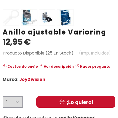
Anillo ajustable Varioring
12,95 €
Producto Disponible
(25 En Stock)
-
(Imp. Incluidos)
Costes de envío
Ver descripción
Hacer pregunta
Marca
:
JoyDivision
¡Lo quiero!
¡Descubre el espectacular
anillo Varioring
!