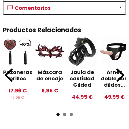
Comentarios
Productos Relacionados
-10 %
Pezoneras
Máscara
Jaula de
Arnés
brillos
de encaje
castidad
doble con
Gilded
dildos...
17,96 €
9,95 €
44,95 €
49,95 €
19,95 €