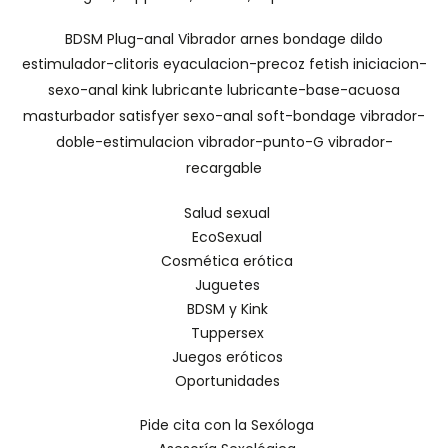
BDSM
Plug-anal
Vibrador
arnes
bondage
dildo
estimulador-clitoris
eyaculacion-precoz
fetish
iniciacion-
sexo-anal
kink
lubricante
lubricante-base-acuosa
masturbador
satisfyer
sexo-anal
soft-bondage
vibrador-
doble-estimulacion
vibrador-punto-G
vibrador-
recargable
Salud sexual
EcoSexual
Cosmética erótica
Juguetes
BDSM y Kink
Tuppersex
Juegos eróticos
Oportunidades
Pide cita con la Sexóloga