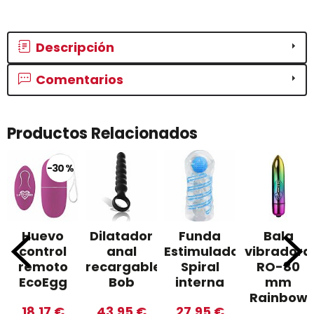
Descripción
Comentarios
Productos Relacionados
-30 %
Huevo
Dilatador
Funda
Bala
control
anal
Estimuladora
vibradora
remoto
recargable
Spiral
RO-80
EcoEgg
Bob
interna
mm
Rainbow
18,17 €
43,95 €
27,95 €