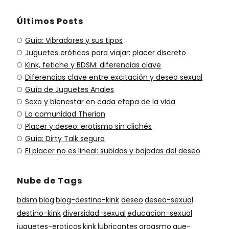
Últimos Posts
Guía: Vibradores y sus tipos
Juguetes eróticos para viajar: placer discreto
Kink, fetiche y BDSM: diferencias clave
Diferencias clave entre excitación y deseo sexual
Guía de Juguetes Anales
Sexo y bienestar en cada etapa de la vida
La comunidad Therian
Placer y deseo: erotismo sin clichés
Guía: Dirty Talk seguro
El placer no es lineal: subidas y bajadas del deseo
Nube de Tags
bdsm
blog
blog-destino-kink
deseo
deseo-sexual
destino-kink
diversidad-sexual
educacion-sexual
juguetes-eroticos
kink
lubricantes
orgasmo
que-