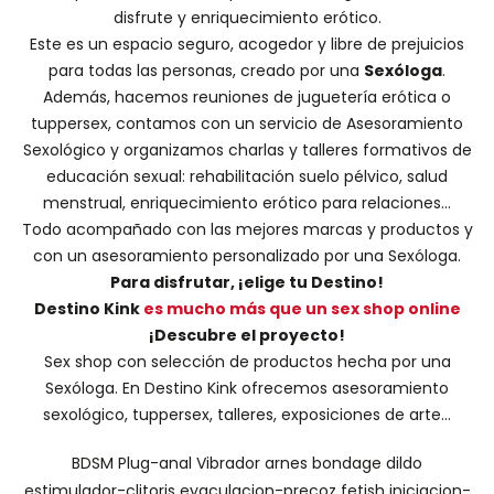
disfrute y enriquecimiento erótico.
Este es un espacio seguro, acogedor y libre de prejuicios
para todas las personas, creado por una
Sexóloga
.
Además, hacemos
reuniones de juguetería erótica o
tuppersex
, contamos con un servicio de
Asesoramiento
Sexológico
y organizamos charlas y
talleres formativos
de
educación sexual: rehabilitación suelo pélvico, salud
menstrual, enriquecimiento erótico para relaciones...
Todo acompañado con las mejores marcas y productos y
con un asesoramiento personalizado por una
Sexóloga
.
Para disfrutar, ¡elige tu Destino!
Destino Kink
es mucho más que un sex shop online
¡Descubre el proyecto!
Sex shop con selección de productos hecha por una
Sexóloga. En Destino Kink ofrecemos asesoramiento
sexológico, tuppersex, talleres, exposiciones de arte...
BDSM
Plug-anal
Vibrador
arnes
bondage
dildo
estimulador-clitoris
eyaculacion-precoz
fetish
iniciacion-