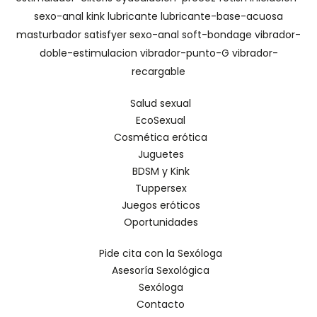
sexo-anal
kink
lubricante
lubricante-base-acuosa
masturbador
satisfyer
sexo-anal
soft-bondage
vibrador-
doble-estimulacion
vibrador-punto-G
vibrador-
recargable
Salud sexual
EcoSexual
Cosmética erótica
Juguetes
BDSM y Kink
Tuppersex
Juegos eróticos
Oportunidades
Pide cita con la Sexóloga
Asesoría Sexológica
Sexóloga
Contacto