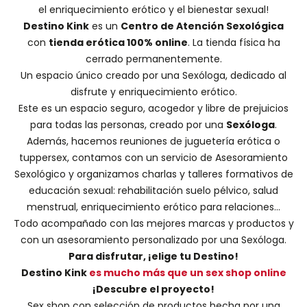
el enriquecimiento erótico y el bienestar sexual!
Destino Kink
es un
Centro de Atención Sexológica
con
tienda erótica 100% online
. La tienda física ha
cerrado permanentemente.
Un espacio único creado por una
Sexóloga
, dedicado al
disfrute y enriquecimiento erótico.
Este es un espacio seguro, acogedor y libre de prejuicios
para todas las personas, creado por una
Sexóloga
.
Además, hacemos
reuniones de juguetería erótica o
tuppersex
, contamos con un servicio de
Asesoramiento
Sexológico
y organizamos charlas y
talleres formativos
de
educación sexual: rehabilitación suelo pélvico, salud
menstrual, enriquecimiento erótico para relaciones...
Todo acompañado con las mejores marcas y productos y
con un asesoramiento personalizado por una
Sexóloga
.
Para disfrutar, ¡elige tu Destino!
Destino Kink
es mucho más que un sex shop online
¡Descubre el proyecto!
Sex shop con selección de productos hecha por una