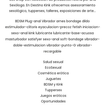
Sexóloga. En Destino Kink ofrecemos asesoramiento
sexológico, tuppersex, talleres, exposiciones de arte...
BDSM
Plug-anal
Vibrador
arnes
bondage
dildo
estimulador-clitoris
eyaculacion-precoz
fetish
iniciacion-
sexo-anal
kink
lubricante
lubricante-base-acuosa
masturbador
satisfyer
sexo-anal
soft-bondage
vibrador-
doble-estimulacion
vibrador-punto-G
vibrador-
recargable
Salud sexual
EcoSexual
Cosmética erótica
Juguetes
BDSM y Kink
Tuppersex
Juegos eróticos
Oportunidades