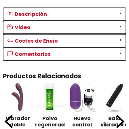
Descripción
Video
Costes de Envío
Comentarios
Productos Relacionados
-10 %
Vibrador
Polvo
Huevo
Bala
doble
regenerador
control
vibradora