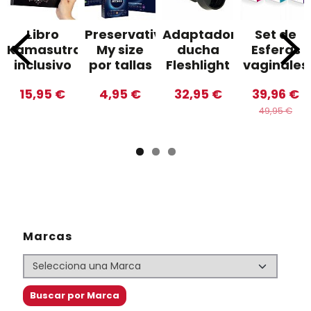
Libro
Preservativos
Adaptador
Set de
Kamasutra
My size
ducha
Esferas
inclusivo
por tallas
Fleshlight
vaginales
15,95 €
4,95 €
32,95 €
39,96 €
49,95 €
Marcas