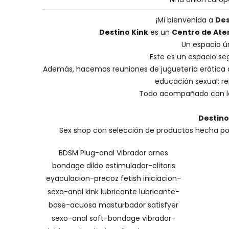
¡Mi bienvenida a
Des
Destino Kink
es un
Centro de Ate
Un espacio ú
Este es un espacio se
Además, hacemos
reuniones de juguetería erótica
educación sexual: reh
Todo acompañado con la
Destino
Sex shop con selección de productos hecha por 
BDSM
Plug-anal
Vibrador
arnes
bondage
dildo
estimulador-clitoris
eyaculacion-precoz
fetish
iniciacion-
sexo-anal
kink
lubricante
lubricante-
base-acuosa
masturbador
satisfyer
sexo-anal
soft-bondage
vibrador-