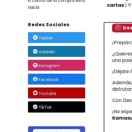
El carrito de la compra está
cartas
|
vacío
Redes Sociales
Des
Twitter
¡Prepára
Linkedin
¿Quiere
una posi
Instagram
¡Déjate 
Facebook
Además, 
disfruta
Youtube
Con Dest
TikTok
¡No espe
Kamasu