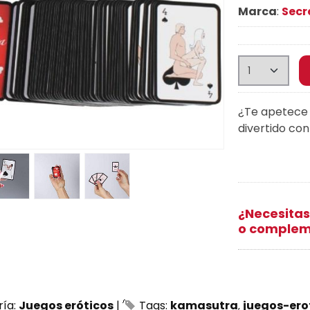
Marca
:
Secr
¿Te apetece 
divertido co
¿Necesitas
o complem
ría:
Juegos eróticos
|
Tags:
kamasutra
juegos-ero