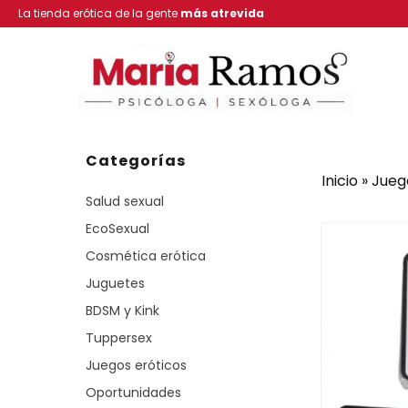
La tienda erótica de la gente
más atrevida
Categorías
Inicio
»
Jueg
Salud sexual
EcoSexual
Cosmética erótica
Juguetes
BDSM y Kink
Tuppersex
Juegos eróticos
Oportunidades