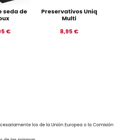
e seda de
Preservativos Uniq
Dildo do
joux
Multi
29,9
95 €
8,95 €
necesariamente los de la Unión Europea o la Comisión
es de las mismas.