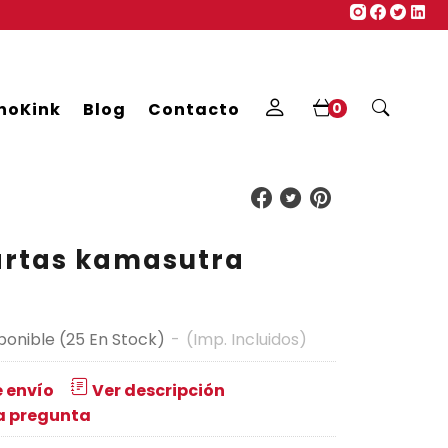
noKink
Blog
Contacto
0
artas kamasutra
€
ponible
(25 En Stock)
-
(Imp. Incluidos)
 envío
Ver descripción
a pregunta