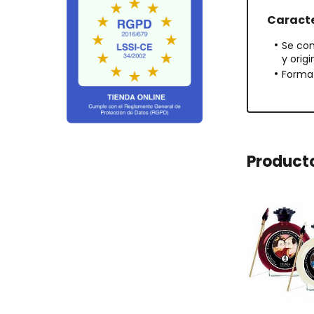
Caracte
Se com
y orig
Format
Product