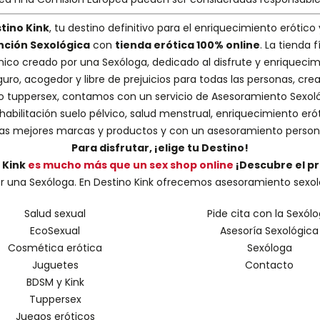
tino Kink
, tu destino definitivo para el enriquecimiento erótico 
nción Sexológica
con
tienda erótica 100% online
. La tienda
nico creado por una
Sexóloga
, dedicado al disfrute y enriquecim
guro, acogedor y libre de prejuicios para todas las personas, cr
 o tuppersex
, contamos con un servicio de
Asesoramiento Sexol
abilitación suelo pélvico, salud menstrual, enriquecimiento erót
s mejores marcas y productos y con un asesoramiento person
Para disfrutar, ¡elige tu Destino!
 Kink
es mucho más que un sex shop online
¡Descubre el p
una Sexóloga. En Destino Kink ofrecemos asesoramiento sexológic
Salud sexual
Pide cita con la Sexól
EcoSexual
Asesoría Sexológica
Cosmética erótica
Sexóloga
Juguetes
Contacto
BDSM y Kink
Tuppersex
Juegos eróticos