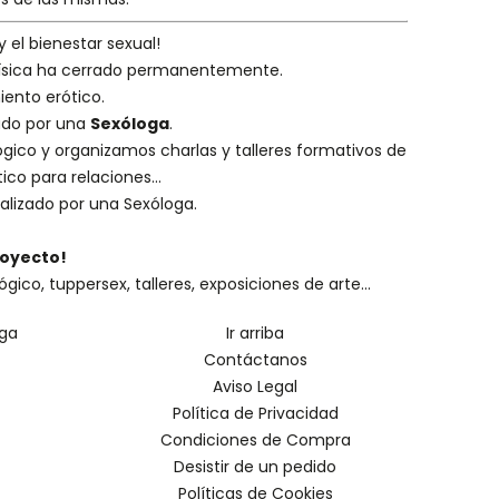
y el bienestar sexual!
 física ha cerrado permanentemente.
iento erótico.
eado por una
Sexóloga
.
ógico
y organizamos charlas y
talleres formativos
de
ico para relaciones...
alizado por una
Sexóloga
.
royecto!
o, tuppersex, talleres, exposiciones de arte...
oga
Ir arriba
Contáctanos
Aviso Legal
Política de Privacidad
Condiciones de Compra
Desistir de un pedido
Políticas de Cookies