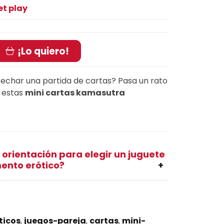
et play
¡Lo quiero!
echar una partida de cartas? Pasa un rato
n estas
mini cartas kamasutra
 orientación para elegir un juguete
ento erótico?
ticos
juegos-pareja
cartas
mini-