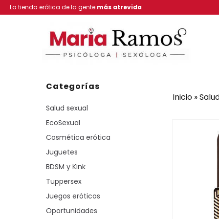
La tienda erótica de la gente
más atrevida
Categorías
Inicio
»
Salud
Salud sexual
EcoSexual
Cosmética erótica
Juguetes
BDSM y Kink
Tuppersex
Juegos eróticos
Oportunidades