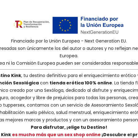
Financiado por la Unión Europea - Next Generation EU.
presadas son únicamente los del autor o autores y no reflejan 
Europea.
pea ni la Comisión Europea pueden ser consideradas responsabl
tino Kink
, tu destino definitivo para el enriquecimiento erótico 
nción Sexológica
con
tienda erótica 100% online
. La tienda
nico creado por una
Sexóloga
, dedicado al disfrute y enriquecim
guro, acogedor y libre de prejuicios para todas las personas, cr
 o tuppersex
, contamos con un servicio de
Asesoramiento Sexol
abilitación suelo pélvico, salud menstrual, enriquecimiento erót
s mejores marcas y productos y con un asesoramiento person
Para disfrutar, ¡elige tu Destino!
 Kink
es mucho más que un sex shop online
¡Descubre el p