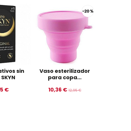
-20 %
tivos sin
Vaso esterilizador
Líquido 
x SKYN
para copa...
uni
95 €
10,36 €
3,9
12,95 €