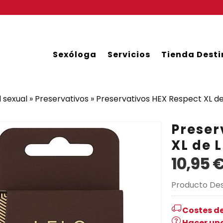
Sexóloga
Servicios
Tienda Desti
 sexual
»
Preservativos
»
Preservativos HEX Respect XL d
Preser
XL de 
10,95 
Producto De
Costes de
Hacer un