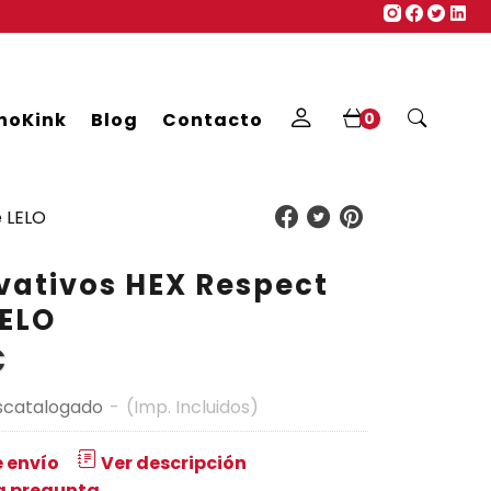
noKink
Blog
Contacto
0
e LELO
vativos HEX Respect
LELO
€
scatalogado
-
(Imp. Incluidos)
 envío
Ver descripción
a pregunta