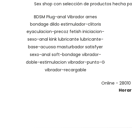
Sex shop con selección de productos hecha por 
BDSM
Plug-anal
Vibrador
arnes
bondage
dildo
estimulador-clitoris
eyaculacion-precoz
fetish
iniciacion-
sexo-anal
kink
lubricante
lubricante-
base-acuosa
masturbador
satisfyer
sexo-anal
soft-bondage
vibrador-
doble-estimulacion
vibrador-punto-G
vibrador-recargable
Online - 28010
Horar