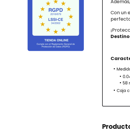
Además, 
Con un e
perfecta
¡Protecc
Destino
Caracte
Medida
0.0
58 
Caja c
Product