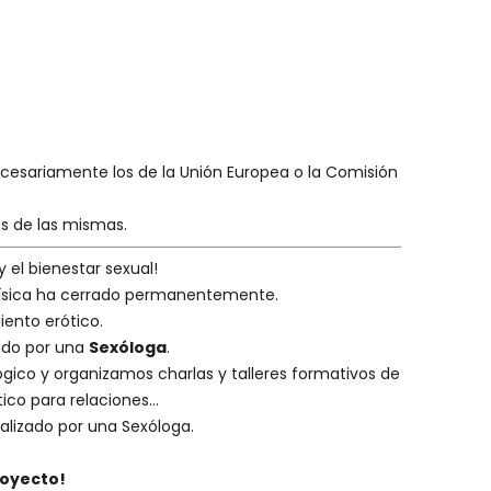
necesariamente los de la Unión Europea o la Comisión
es de las mismas.
y el bienestar sexual!
 física ha cerrado permanentemente.
iento erótico.
eado por una
Sexóloga
.
ógico
y organizamos charlas y
talleres formativos
de
ico para relaciones...
alizado por una
Sexóloga
.
royecto!