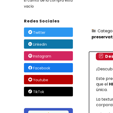
El carrito de la compra está
vacío
Redes Sociales
Catego
Twitter
preservat
Linkedin
Des
Instagram
Facebook
¡Descubr
Este pre
Youtube
que el
H
única.
TikTok
La textu
corporal