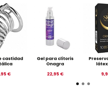
e castidad
Gel para clítoris
Preserva
álica
Onagra
láte
,95 €
22,95 €
9,