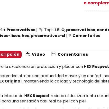
o complem
ría:
Preservativos
|
Tags:
LELO
preservativos
cond
ivos-lisos
hex
preservativos-xl
|
Comentarios
cripción
Video
Comentarios
e la excelencia en protección y placer con
HEX Respec
servativo ofrece una profundidad mayor y un confort in
EX Original
, manteniendo la calidad y tecnología del si
ra interior de
HEX Respect
reduce el deslizamiento durant
 para una sensación casi real de piel con piel.