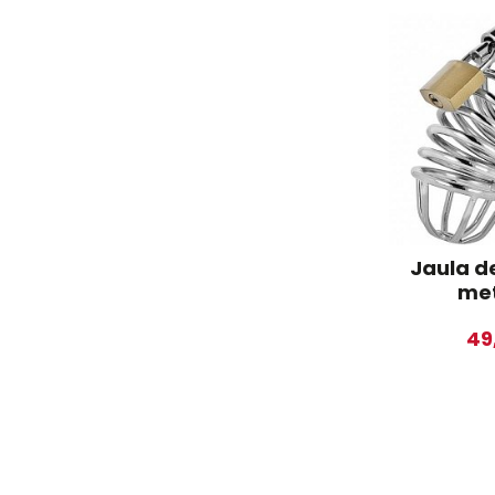
Jaula d
met
49