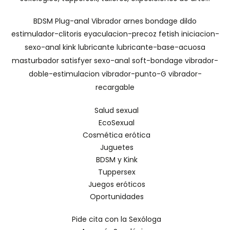
BDSM
Plug-anal
Vibrador
arnes
bondage
dildo
estimulador-clitoris
eyaculacion-precoz
fetish
iniciacion-
sexo-anal
kink
lubricante
lubricante-base-acuosa
masturbador
satisfyer
sexo-anal
soft-bondage
vibrador-
doble-estimulacion
vibrador-punto-G
vibrador-
recargable
Salud sexual
EcoSexual
Cosmética erótica
Juguetes
BDSM y Kink
Tuppersex
Juegos eróticos
Oportunidades
Pide cita con la Sexóloga