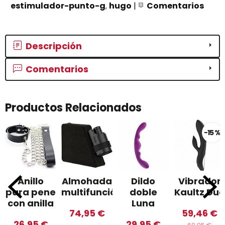
estimulador-punto-g
hugo
|
Comentarios
Descripción
Comentarios
Productos Relacionados
-15 %
Anillo
Almohada
Dildo
Vibrador
para pene
multifunción
doble
Kaultz Duo
con anilla
Luna
74,95 €
59,46 €
26,95 €
29,95 €