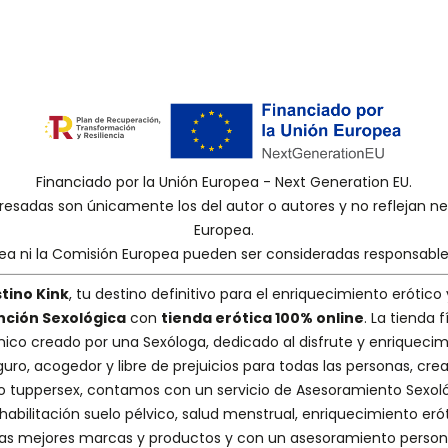
Financiado por la Unión Europea - Next Generation EU.
presadas son únicamente los del autor o autores y no reflejan 
Europea.
pea ni la Comisión Europea pueden ser consideradas responsabl
tino Kink
, tu destino definitivo para el enriquecimiento erótico 
nción Sexológica
con
tienda erótica 100% online
. La tienda
nico creado por una
Sexóloga
, dedicado al disfrute y enriquecim
guro, acogedor y libre de prejuicios para todas las personas, cr
 o tuppersex
, contamos con un servicio de
Asesoramiento Sexol
abilitación suelo pélvico, salud menstrual, enriquecimiento erót
s mejores marcas y productos y con un asesoramiento person