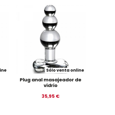
ine
Sólo venta online
Plug anal masajeador de
vidrio
35,95 €