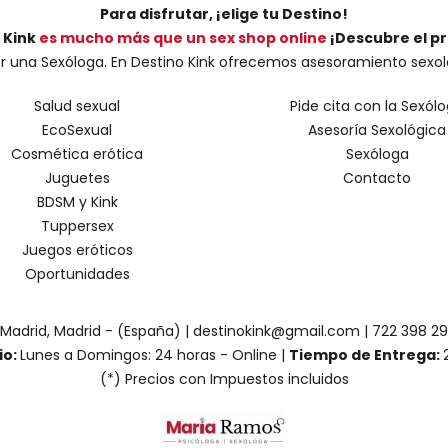
Para disfrutar, ¡elige tu Destino!
 Kink
es mucho más que un sex shop online
¡Descubre el p
una Sexóloga. En Destino Kink ofrecemos asesoramiento sexológic
Salud sexual
Pide cita con la Sexól
EcoSexual
Asesoría Sexológica
Cosmética erótica
Sexóloga
Juguetes
Contacto
BDSM y Kink
Tuppersex
Juegos eróticos
Oportunidades
 Madrid, Madrid - (España) | destinokink@gmail.com |
722 398 2
io:
Lunes a Domingos: 24 horas - Online |
Tiempo de Entrega:
(*) Precios con Impuestos incluidos