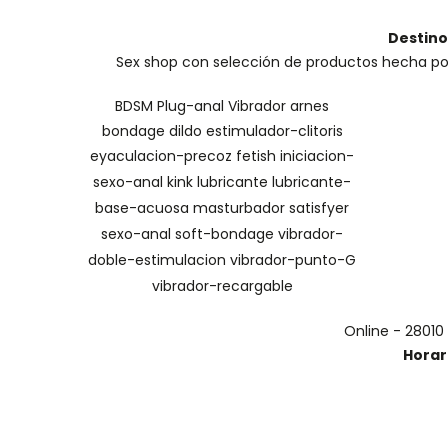
Destino
Sex shop con selección de productos hecha por 
BDSM
Plug-anal
Vibrador
arnes
bondage
dildo
estimulador-clitoris
eyaculacion-precoz
fetish
iniciacion-
sexo-anal
kink
lubricante
lubricante-
base-acuosa
masturbador
satisfyer
sexo-anal
soft-bondage
vibrador-
doble-estimulacion
vibrador-punto-G
vibrador-recargable
Online - 28010
Horar