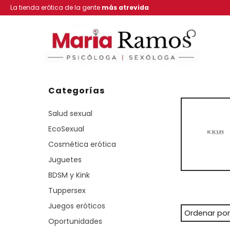
La tienda erótica de la gente
más atrevida
Categorías
Salud sexual
EcoSexual
Cosmética erótica
Juguetes
BDSM y Kink
Tuppersex
Juegos eróticos
Ordenar por
Oportunidades