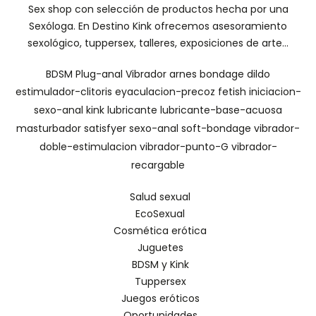
Sex shop con selección de productos hecha por una
Sexóloga. En Destino Kink ofrecemos asesoramiento
sexológico, tuppersex, talleres, exposiciones de arte...
BDSM
Plug-anal
Vibrador
arnes
bondage
dildo
estimulador-clitoris
eyaculacion-precoz
fetish
iniciacion-
sexo-anal
kink
lubricante
lubricante-base-acuosa
masturbador
satisfyer
sexo-anal
soft-bondage
vibrador-
doble-estimulacion
vibrador-punto-G
vibrador-
recargable
Salud sexual
EcoSexual
Cosmética erótica
Juguetes
BDSM y Kink
Tuppersex
Juegos eróticos
Oportunidades