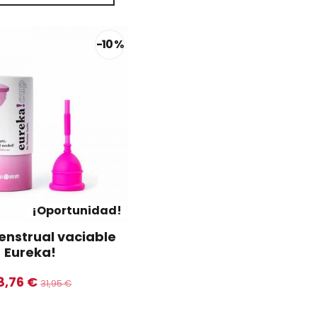
-10 %
¡Oportunidad!
nstrual vaciable
Eureka!
8,76 €
31,95 €