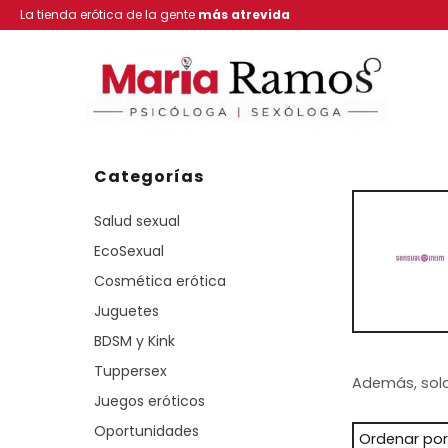
La tienda erótica de la gente
más atrevida
Categorías
Salud sexual
EcoSexual
Cosmética erótica
Juguetes
BDSM y Kink
Tuppersex
Además, solo
Juegos eróticos
Oportunidades
Ordenar por