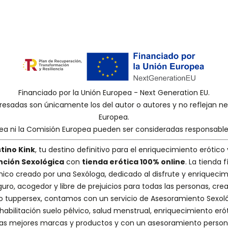
Financiado por la Unión Europea - Next Generation EU.
presadas son únicamente los del autor o autores y no reflejan 
Europea.
pea ni la Comisión Europea pueden ser consideradas responsabl
tino Kink
, tu destino definitivo para el enriquecimiento erótico 
nción Sexológica
con
tienda erótica 100% online
. La tienda
nico creado por una
Sexóloga
, dedicado al disfrute y enriquecim
guro, acogedor y libre de prejuicios para todas las personas, cr
 o tuppersex
, contamos con un servicio de
Asesoramiento Sexol
abilitación suelo pélvico, salud menstrual, enriquecimiento erót
s mejores marcas y productos y con un asesoramiento person