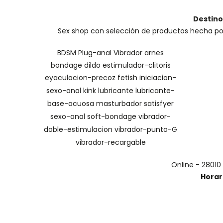
Destino
Sex shop con selección de productos hecha por 
BDSM
Plug-anal
Vibrador
arnes
bondage
dildo
estimulador-clitoris
eyaculacion-precoz
fetish
iniciacion-
sexo-anal
kink
lubricante
lubricante-
base-acuosa
masturbador
satisfyer
sexo-anal
soft-bondage
vibrador-
doble-estimulacion
vibrador-punto-G
vibrador-recargable
Online - 28010
Horar