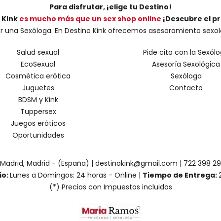
Para disfrutar, ¡elige tu Destino!
 Kink
es mucho más que un sex shop online
¡Descubre el p
una Sexóloga. En Destino Kink ofrecemos asesoramiento sexológic
Salud sexual
Pide cita con la Sexól
EcoSexual
Asesoría Sexológica
Cosmética erótica
Sexóloga
Juguetes
Contacto
BDSM y Kink
Tuppersex
Juegos eróticos
Oportunidades
 Madrid, Madrid - (España) | destinokink@gmail.com |
722 398 2
io:
Lunes a Domingos: 24 horas - Online |
Tiempo de Entrega:
(*) Precios con Impuestos incluidos