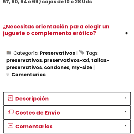
57, 60, 64 o 69) cajas de 10 o 28 Uds
¿Necesitas orientación para elegir un
juguete o complemento erótico?
Categoría:
Preservativos
|
Tags:
preservativos
preservativos-xxl
tallas-
preservativos
condones
my-size
|
Comentarios
Descripción
Costes de Envío
Comentarios