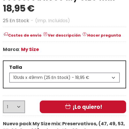
18,95 €
25 En Stock
-
(Imp. Incluidos)
Costes de envío
Ver descripción
Hacer pregunta
Marca
:
My Size
Talla
¡Lo quiero!
Nuevo pack My Size mix:
Preservativos, (47, 49, 53,